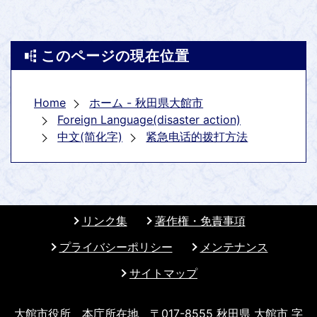
このページの現在位置
Home
ホーム - 秋田県大館市
Foreign Language(disaster action)
中文(简化字)
紧急电话的拨打方法
リンク集
著作権・免責事項
プライバシーポリシー
メンテナンス
サイトマップ
大館市役所 本庁所在地 〒017-8555 秋田県 大館市 字