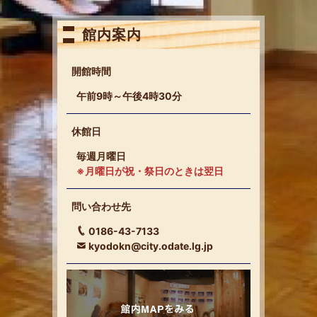
館内案内
開館時間
午前9時～午後4時30分
休館日
毎週月曜日
※月曜日が祝・祭日のときは翌日
問い合わせ先
0186-43-7133
kyodokn@city.odate.lg.jp