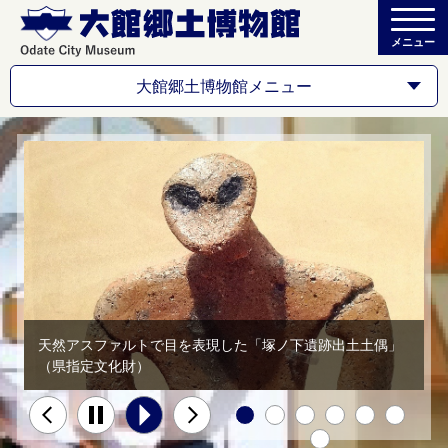
メニュー
大館郷土博物館メニュー
天然アスファルトで目を表現した「塚ノ下遺跡出土土偶」
（県指定文化財）