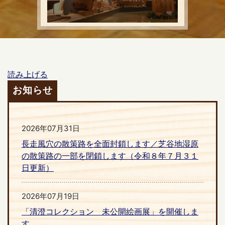
読み上げる
お知らせ
2026年07月31日
長走風穴の散策路を全面封鎖します／芝谷地湿原
の散策路の一部を閉鎖します（令和８年７月３１
日更新）
2026年07月19日
「清澄コレクション 未公開絵画展」を開催しま
す