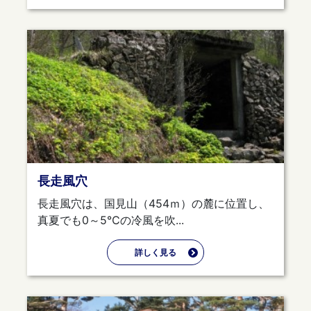
長走風穴
長走風穴は、国見山（454ｍ）の麓に位置し、
真夏でも0～5℃の冷風を吹...
詳しく見る