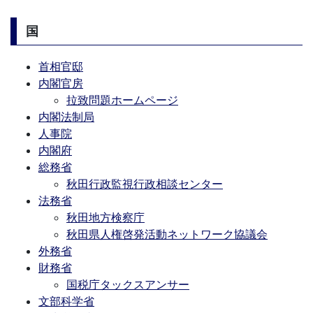
国
首相官邸
内閣官房
拉致問題ホームページ
内閣法制局
人事院
内閣府
総務省
秋田行政監視行政相談センター
法務省
秋田地方検察庁
秋田県人権啓発活動ネットワーク協議会
外務省
財務省
国税庁タックスアンサー
文部科学省