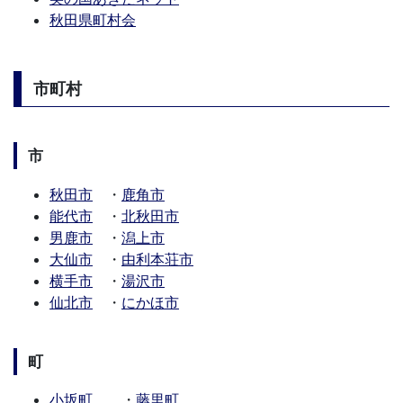
秋田県町村会
市町村
市
秋田市
・
鹿角市
能代市
・
北秋田市
男鹿市
・
潟上市
大仙市
・
由利本荘市
横手市
・
湯沢市
仙北市
・
にかほ市
町
小坂町
・
藤里町