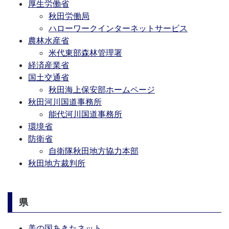
厚生労働省
秋田労働局
ハローワークインターネットサービス
農林水産省
米代東部森林管理署
経済産業省
国土交通省
秋田海上保安部ホームページ
秋田河川国道事務所
能代河川国道事務所
環境省
防衛省
自衛隊秋田地方協力本部
秋田地方裁判所
県
美の国あきたネット