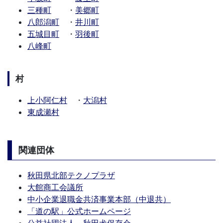
三種町
・
美郷町
八郎潟町
・
井川町
五城目町
・
羽後町
八峰町
村
上小阿仁村
・
大潟村
東成瀬村
関連団体
秋田県北部テクノプラザ
大館商工会議所
中小企業退職金共済事業本部（中退共）
「道の駅」公式ホームページ
公益社団法人 秋田犬保存会