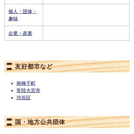
個人・団体・
趣味
企業・産業
友好都市など
南種子町
常陸大宮市
渋谷区
国・地方公共団体