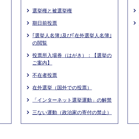
選挙権と被選挙権
期日前投票
｢選挙人名簿｣及び｢在外選挙人名簿｣
の閲覧
投票所入場券（はがき）：【選挙の
ご案内】
不在者投票
在外選挙（国外での投票）
「インターネット選挙運動」の解禁
三ない運動（政治家の寄付の禁止）