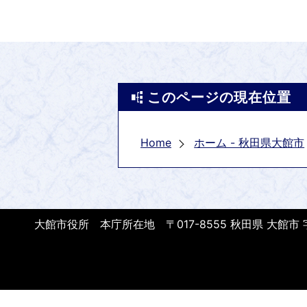
このページの現在位置
Home
ホーム - 秋田県大館市
大館市役所 本庁所在地 〒017-8555 秋田県 大館市