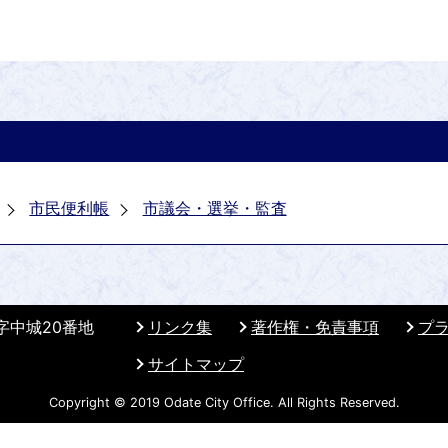
市民便利帳
市議会・選挙・監査
 字中城20番地
リンク集
著作権・免責事項
プ
サイトマップ
Copyright © 2019 Odate City Office. All Rights Reserved.