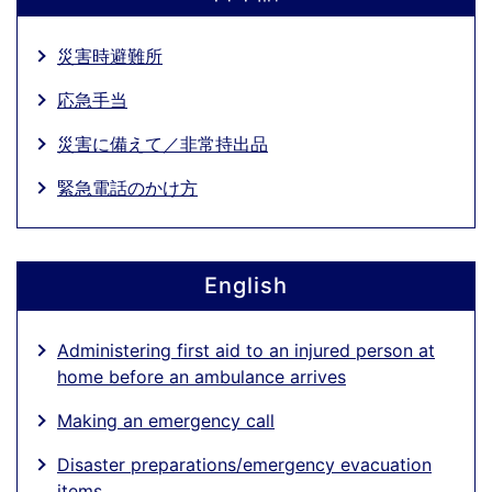
災害時避難所
応急手当
災害に備えて／非常持出品
緊急電話のかけ方
English
Administering first aid to an injured person at
home before an ambulance arrives
Making an emergency call
Disaster preparations/emergency evacuation
items