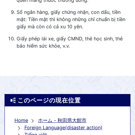
quên mang thuốc thường uống.
Sổ ngân hàng, giấy chứng nhận, con dấu, tiền
mặt: Tiền mặt thì không những chỉ chuẩn bị tiền
giấy mà còn có cả xu 10 yên.
Giấy phép lái xe, giấy CMND, thẻ học sinh, thẻ
bảo hiểm sức khỏe, v.v.
このページの現在位置
Home
ホーム - 秋田県大館市
Foreign Language(disaster action)
Tiếng việt