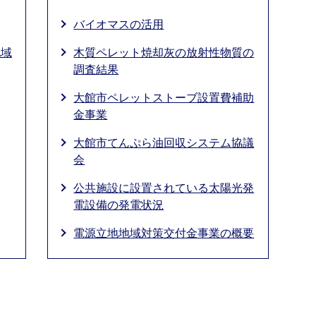
バイオマスの活用
地域
木質ペレット焼却灰の放射性物質の
調査結果
大館市ペレットストーブ設置費補助
金事業
大館市てんぷら油回収システム協議
会
公共施設に設置されている太陽光発
電設備の発電状況
電源立地地域対策交付金事業の概要