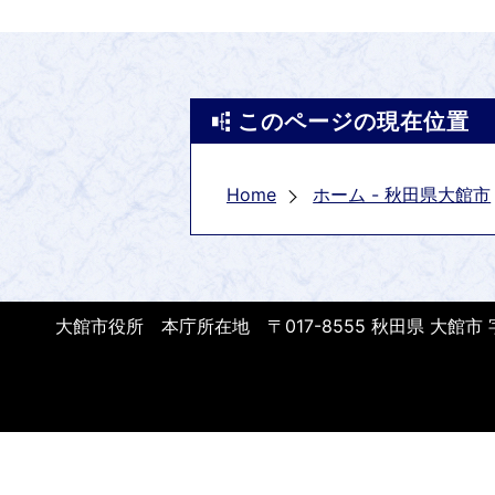
このページの現在位置
Home
ホーム - 秋田県大館市
大館市役所 本庁所在地 〒017-8555 秋田県 大館市