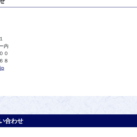
せ
１
ー内
００
６８
jp
い合わせ