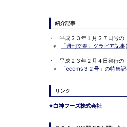
紹介記事
・ 平成２３年１月２７日号の
「週刊文春」グラビア記事
※
・ 平成２３年２月４日発行の「
「ecoms３２号」の特集記
※
リンク
※白神フーズ株式会社