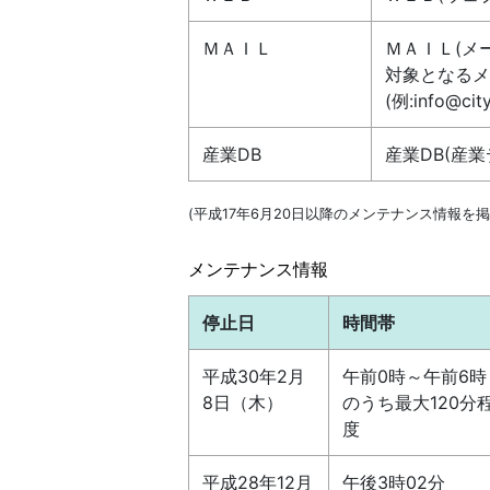
ＭＡＩＬ
ＭＡＩＬ(メ
対象となるメ
(例:info@cit
産業DB
産業DB(産
(平成17年6月20日以降のメンテナンス情報を
メンテナンス情報
停止日
時間帯
平成30年2月
午前0時～午前6時
8日（木）
のうち最大120分
度
平成28年12月
午後3時02分