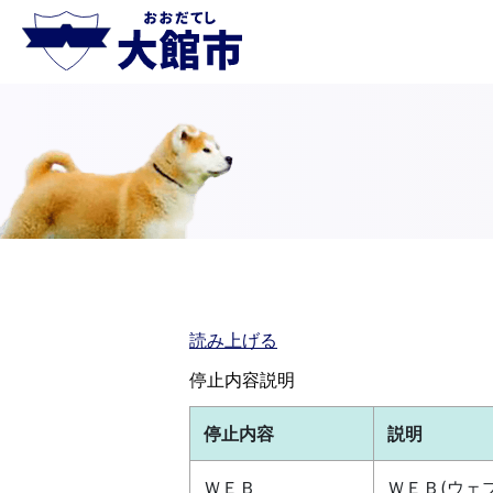
読み上げる
停止内容説明
停止内容
説明
ＷＥＢ
ＷＥＢ(ウェ