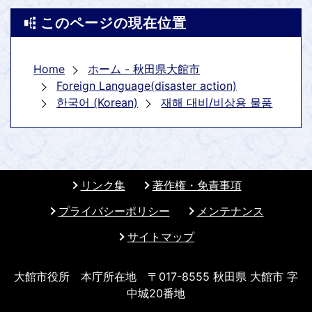
このページの現在位置
Home
ホーム - 秋田県大館市
Foreign Language(disaster action)
한국어 (Korean)
재해 대비/비상용 물품
リンク集
著作権・免責事項
プライバシーポリシー
メンテナンス
サイトマップ
大館市役所 本庁所在地 〒017-8555 秋田県 大館市 字
中城20番地