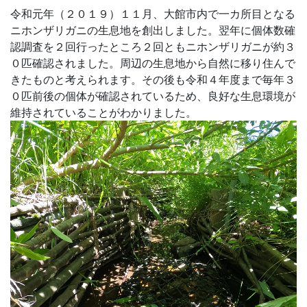
令和元年（２０１９）１１月、大館市内で一カ所目となる
ニホンザリガニの生息地を創出しました。翌年に個体数確
認調査を２回行ったところ２回ともニホンザリガニが約３
０匹確認されました。周辺の生息地から自然に移り住んで
きたものと考えられます。その後も令和４年度まで毎年３
０匹前後の個体が確認されているため、良好な生息環境が
維持されていることがわかりました。