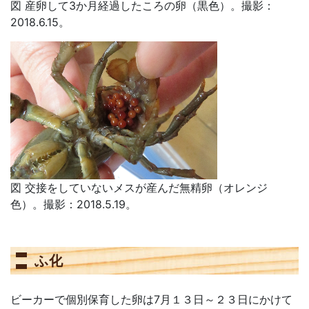
図 産卵して3か月経過したころの卵（黒色）。撮影：
2018.6.15。
図 交接をしていないメスが産んだ無精卵（オレンジ
色）。撮影：2018.5.19。
ふ化
ビーカーで個別保育した卵は7月１３日～２３日にかけて