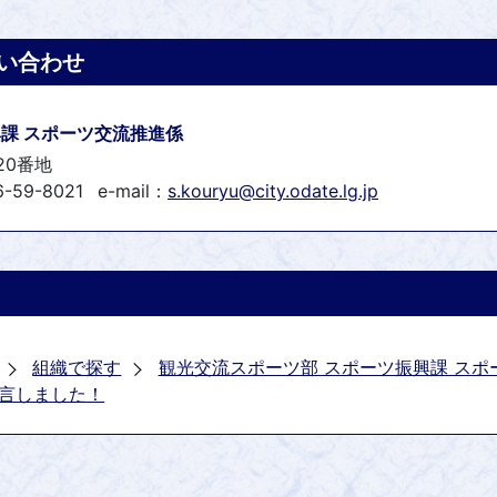
い合わせ
課 スポーツ交流推進係
20番地
-59-8021
e-mail：
s.kouryu@city.odate.lg.jp
組織で探す
観光交流スポーツ部 スポーツ振興課 スポ
言しました！