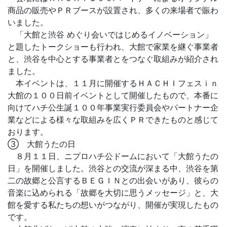
商品の販売やＰＲブースが設置され、多くの来場者で賑わ
いました。
「大館と渋谷 めぐり会いではじめるイノベーション」
と題したトークショーも行われ、大館で家業を継ぐ事業者
と、渋谷を中心とする事業者とをつなぐ取組みが紹介され
ました。
本イベントは、１１月に開催するＨＡＣＨＩフェスｉｎ
大館の１００日前イベントとして開催したもので、本番に
向けてハチ公生誕１００年事業実行委員会やパートナー企
業などによる様々な取組みを広くＰＲできたものと感じて
おります。
③ 大館うたの日
８月１１日、ニプロハチ公ドームにおいて「大館うたの
日」を開催しました。渋谷との交流が深まる中、渋谷を第
二の故郷と公言するＢＥＧＩＮとの出会いがあり、彼らの
音楽に込められる「故郷を大切に思うメッセージ」と、大
館を愛する私たちの想いがつながり、開催が実現したもの
です。