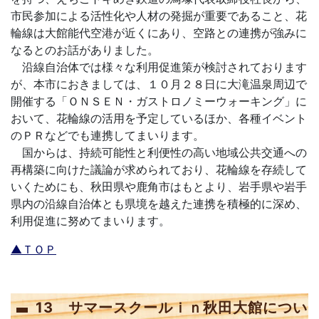
市民参加による活性化や人材の発掘が重要であること、花
輪線は大館能代空港が近くにあり、空路との連携が強みに
なるとのお話がありました。
沿線自治体では様々な利用促進策が検討されております
が、本市におきましては、１０月２８日に大滝温泉周辺で
開催する「ＯＮＳＥＮ・ガストロノミーウォーキング」に
おいて、花輪線の活用を予定しているほか、各種イベント
のＰＲなどでも連携してまいります。
国からは、持続可能性と利便性の高い地域公共交通への
再構築に向けた議論が求められており、花輪線を存続して
いくためにも、秋田県や鹿角市はもとより、岩手県や岩手
県内の沿線自治体とも県境を越えた連携を積極的に深め、
利用促進に努めてまいります。
▲ＴＯＰ
13 サマースクールｉｎ秋田大館につい