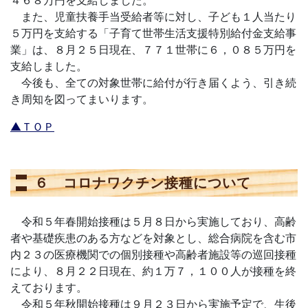
４６８万円を支給しました。
また、児童扶養手当受給者等に対し、子ども１人当たり
５万円を支給する「子育て世帯生活支援特別給付金支給事
業」は、８月２５日現在、７７１世帯に６，０８５万円を
支給しました。
今後も、全ての対象世帯に給付が行き届くよう、引き続
き周知を図ってまいります。
▲ＴＯＰ
６ コロナワクチン接種について
令和５年春開始接種は５月８日から実施しており、高齢
者や基礎疾患のある方などを対象とし、総合病院を含む市
内２３の医療機関での個別接種や高齢者施設等の巡回接種
により、８月２２日現在、約１万７，１００人が接種を終
えております。
令和５年秋開始接種は９月２３日から実施予定で、生後