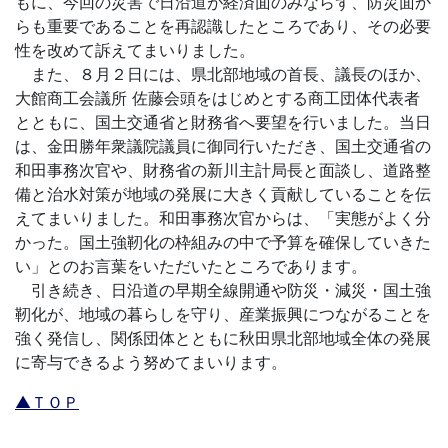
もに、今回の災害で日沿道が経済面のみならず、防災面か
らも重要であることを再認識したところであり、その必要
性を改めて訴えてまいりました。
また、８月２日には、県北部地域の首長、議長のほか、
大館商工会議所 佐藤会頭をはじめとする商工団体代表者
とともに、国土交通省と財務省へ要望を行いました。当日
は、金田勝年衆議院議員に御同行いただき、国土交通省の
和田事務次官や、財務省の新川主計局長と面談し、道路整
備と治水対策が地域の発展に大きく貢献していることを伝
えてまいりました。和田事務次官からは、「実態がよく分
かった。国土強靭化の枠組みの中で予算を確保していきた
い」とのお言葉をいただいたところであります。
引き続き、日沿道の早期全線開通や防災・減災・国土強
靭化が、地域の暮らしを守り、産業振興につながることを
強く発信し、関係団体とともに秋田県北部地域全体の発展
に寄与できるよう努めてまいります。
▲ＴＯＰ