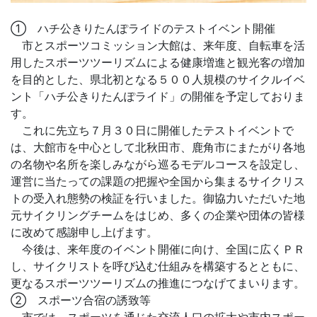
① ハチ公きりたんぽライドのテストイベント開催
市とスポーツコミッション大館は、来年度、自転車を活
用したスポーツツーリズムによる健康増進と観光客の増加
を目的とした、県北初となる５００人規模のサイクルイベ
ント「ハチ公きりたんぽライド」の開催を予定しておりま
す。
これに先立ち７月３０日に開催したテストイベントで
は、大館市を中心として北秋田市、鹿角市にまたがり各地
の名物や名所を楽しみながら巡るモデルコースを設定し、
運営に当たっての課題の把握や全国から集まるサイクリス
トの受入れ態勢の検証を行いました。御協力いただいた地
元サイクリングチームをはじめ、多くの企業や団体の皆様
に改めて感謝申し上げます。
今後は、来年度のイベント開催に向け、全国に広くＰＲ
し、サイクリストを呼び込む仕組みを構築するとともに、
更なるスポーツツーリズムの推進につなげてまいります。
② スポーツ合宿の誘致等