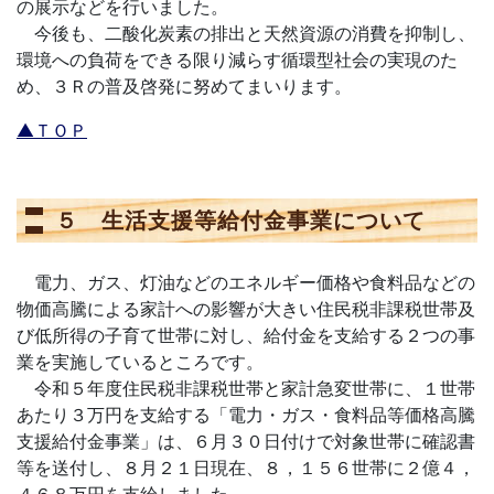
の展示などを行いました。
今後も、二酸化炭素の排出と天然資源の消費を抑制し、
環境への負荷をできる限り減らす循環型社会の実現のた
め、３Ｒの普及啓発に努めてまいります。
▲ＴＯＰ
５ 生活支援等給付金事業について
電力、ガス、灯油などのエネルギー価格や食料品などの
物価高騰による家計への影響が大きい住民税非課税世帯及
び低所得の子育て世帯に対し、給付金を支給する２つの事
業を実施しているところです。
令和５年度住民税非課税世帯と家計急変世帯に、１世帯
あたり３万円を支給する「電力・ガス・食料品等価格高騰
支援給付金事業」は、６月３０日付けで対象世帯に確認書
等を送付し、８月２１日現在、８，１５６世帯に２億４，