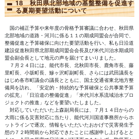
18 秋田県北部地域の基盤整備を促進す
る夏期要望活動について
国の補正予算や来年度の骨格予算審議に合わせ、秋田県
北部地域の道路・河川に係る１１の期成同盟会が合同で、
整備促進と予算確保に向けた要望活動を行い、私も日沿道
建設促進秋田県北部期成同盟会会長及び米代川治水期成同
盟会副会長として地元の声を届けてまいりました。
７月２４日には、能代市長、北秋田市長、鹿角市長、藤
里町長、小坂町長、鰺ヶ沢町副町長、さらには武田議長を
はじめ各市町議会の議長とともに、国土交通省東北地方整
備局を訪れ、「安定的・持続的な予算確保と公共事業予算
の拡充」「日沿道の整備促進」「米代川水系流域治水プロ
ジェクトの推進」などを要望いたしました。
対応していただいた上森副局長には、７月１４日からの
大雨に係る災害対応に当たり、能代河川国道事務所からホ
ットラインで逐次、情報をいただいたおかげで災害発生予
想の７２時間前から対応できたことに感謝申し上げるとと