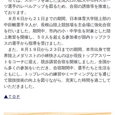
市では、スポーツを通じた交流人口の拡大や市内スポー
ツ選手のレベルアップを図るため、合宿の誘致等を推進し
ております。
８月６日から２１日までの期間、日本体育大学陸上部の
中距離選手９人が、長根山陸上競技場を主会場に強化合宿
を行いました。期間中、市内の小・中学生を対象とした陸
上教室を開催し、５０人を超える参加者が国内トップクラ
スの選手から指導を受けました。
また、８月１９日から２３日までの期間、本市出身で世
界陸上メダリストの小林快さんのほか現役トップアスリー
トをコーチに迎え、競歩講習合宿を開催しました。全国か
ら多くの参加をいただき、合宿期間中、選手たちと生活を
ともにし、トップレベルの練習やミーティングなどを通じ
て競技技術の向上を図りながら、充実した時間を過ごして
いただきました。
▲ＴＯＰ