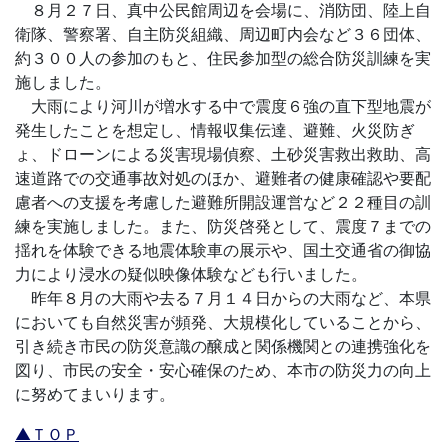
８月２７日、真中公民館周辺を会場に、消防団、陸上自
衛隊、警察署、自主防災組織、周辺町内会など３６団体、
約３００人の参加のもと、住民参加型の総合防災訓練を実
施しました。
大雨により河川が増水する中で震度６強の直下型地震が
発生したことを想定し、情報収集伝達、避難、火災防ぎ
ょ、ドローンによる災害現場偵察、土砂災害救出救助、高
速道路での交通事故対処のほか、避難者の健康確認や要配
慮者への支援を考慮した避難所開設運営など２２種目の訓
練を実施しました。また、防災啓発として、震度７までの
揺れを体験できる地震体験車の展示や、国土交通省の御協
力により浸水の疑似映像体験なども行いました。
昨年８月の大雨や去る７月１４日からの大雨など、本県
においても自然災害が頻発、大規模化していることから、
引き続き市民の防災意識の醸成と関係機関との連携強化を
図り、市民の安全・安心確保のため、本市の防災力の向上
に努めてまいります。
▲ＴＯＰ