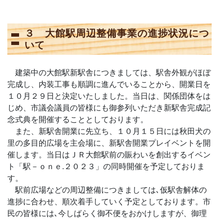
３ 大館駅周辺整備事業の進捗状況につ
いて
建築中の大館駅新駅舎につきましては、駅舎外観がほぼ
完成し、内装工事も順調に進んでいることから、開業日を
１０月２９日と決定いたしました。当日は、関係団体をは
じめ、市議会議員の皆様にも御参列いただき新駅舎完成記
念式典を開催することとしております。
また、新駅舎開業に先立ち、１０月１５日には秋田犬の
里の多目的広場を主会場に、新駅舎開業プレイベントを開
催します。当日はＪＲ大館駅前の賑わいを創出するイベン
ト「駅－ｏｎｅ.２０２３」の同時開催を予定しておりま
す。
駅前広場などの周辺整備につきましては､仮駅舎解体の
進捗に合わせ、順次着手していく予定としております。市
民の皆様には､今しばらく御不便をおかけしますが、御理