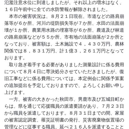
氾濫注意水位に到達しましたが、それ以上の増水はなく、
１６日午前中に全ての水防警報が解除されました。
本市の被害状況は、８月２１日現在、市道などの路肩崩
落等が６か所、河川の堤防損失等が７か所、水田の法面崩
壊が１か所、農業用水路の埋塞等が６か所、農道及び林道
の路肩崩落などが５５か所、市有地の法面崩落が２か所と
なっており、被害額は、土木施設で４，４３０万円、農林
関係では８，８３１万円、計１億３，２６１万円となって
おります。
取り急ぎ着手する必要がありました測量設計に係る費用
について８月４日に専決処分させていただきましたが、復
旧工事などに係る費用については、本定例会に関係予算案
の追加提出を予定しておりますので、よろしくお願い申し
上げます。
一方、被害の大きかった秋田市、男鹿市及び五城目町か
らは、県を通じて応援職員の派遣要請があり、７月２３日
から職員を派遣しております。８月３１日までの間、家屋
の被害認定調査、罹災証明書の発行、災害廃棄物仮置場の
管理などに従事する職員、延べ２１６人を派遣することと