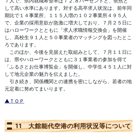
７人で、県内就職希望率は７２.８パーセントと、依然と
して高い水準にあります。対する高卒求人状況は、前年同
期比で１４事業所、１１５人増の１０２事業所４９５人
で、企業の採用意欲が急激に増大しており、７月２５日に
はハローワークとともに「求人求職情報交換会」を開催
し、高校生９１人と５０事業者のマッチングを図ったとこ
ろであります。
このほか、今後を見据えた取組みとして、７月１１日に
は、県やハローワークとともに３１事業者の参加を得て
「ふるさとお仕事博覧会」を開催し、中学生４５１人に対
して地元企業の魅力を伝えました。
引き続き、関係機関との連携を密にしながら、若者の地
元定着に努めてまいります。
▲ＴＯＰ
11 大館能代空港の利用状況等について