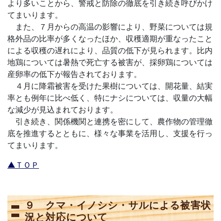
より多いことから、警戒と防除の徹底を引き続き呼びかけ
てまいります。
また、７月からの高温の影響により、野菜については規
格外品の比率が多くなったほか、収穫適期が重なったこと
による収穫の遅れにより、品質の低下が見られます。比内
地鶏については暑熱で死亡する被害が、採卵鶏については
産卵率の低下が報告されております。
４月に降霜被害を受けた果樹については、開花量、結実
率とも例年に比べ低く、特にナシについては、収量の大幅
な減少が見込まれております。
引き続き、関係機関と連携を密にして、農作物の管理徹
底を推進するとともに、様々な事業を活用し、支援を行っ
てまいります。
▲ＴＯＰ
９ クマ・イノシシ・サルによる被害状
況と対応について