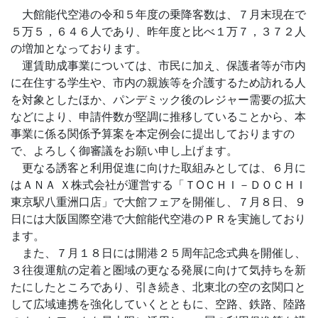
大館能代空港の令和５年度の乗降客数は、７月末現在で
５万５，６４６人であり、昨年度と比べ１万７，３７２人
の増加となっております。
運賃助成事業については、市民に加え、保護者等が市内
に在住する学生や、市内の親族等を介護するため訪れる人
を対象としたほか、パンデミック後のレジャー需要の拡大
などにより、申請件数が堅調に推移していることから、本
事業に係る関係予算案を本定例会に提出しておりますの
で、よろしく御審議をお願い申し上げます。
更なる誘客と利用促進に向けた取組みとしては、６月に
はＡＮＡ Ｘ株式会社が運営する「ＴОＣＨＩ－ＤＯＣＨＩ
東京駅八重洲口店」で大館フェアを開催し、７月８日、９
日には大阪国際空港で大館能代空港のＰＲを実施しており
ます。
また、７月１８日には開港２５周年記念式典を開催し、
３往復運航の定着と圏域の更なる発展に向けて気持ちを新
たにしたところであり、引き続き、北東北の空の玄関口と
して広域連携を強化していくとともに、空路、鉄路、陸路