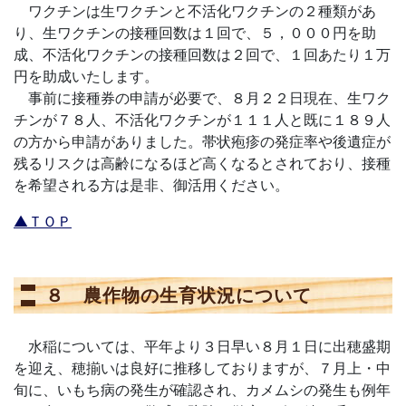
ワクチンは生ワクチンと不活化ワクチンの２種類があ
り、生ワクチンの接種回数は１回で、５，０００円を助
成、不活化ワクチンの接種回数は２回で、１回あたり１万
円を助成いたします。
事前に接種券の申請が必要で、８月２２日現在、生ワク
チンが７８人、不活化ワクチンが１１１人と既に１８９人
の方から申請がありました。帯状疱疹の発症率や後遺症が
残るリスクは高齢になるほど高くなるとされており、接種
を希望される方は是非、御活用ください。
▲ＴＯＰ
８ 農作物の生育状況について
水稲については、平年より３日早い８月１日に出穂盛期
を迎え、穂揃いは良好に推移しておりますが、７月上・中
旬に、いもち病の発生が確認され、カメムシの発生も例年