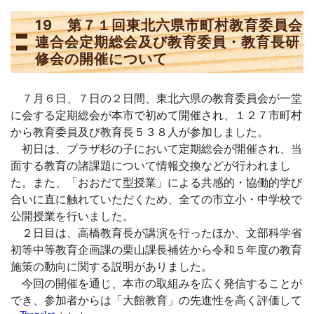
19 第７１回東北六県市町村教育委員会
連合会定期総会及び教育委員・教育長研
修会の開催について
７月６日、７日の２日間、東北六県の教育委員会が一堂
に会する定期総会が本市で初めて開催され、１２７市町村
から教育委員及び教育長５３８人が参加しました。
初日は、プラザ杉の子において定期総会が開催され、当
面する教育の諸課題について情報交換などが行われまし
た。また、「おおだて型授業」による共感的・協働的学び
合いに直に触れていただくため、全ての市立小・中学校で
公開授業を行いました。
２日目は、高橋教育長が講演を行ったほか、文部科学省
初等中等教育企画課の栗山課長補佐から令和５年度の教育
施策の動向に関する説明がありました。
今回の開催を通じ、本市の取組みを広く発信することが
でき、参加者からは「大館教育」の先進性を高く評価して