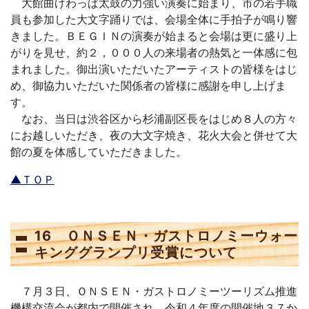
大館曲げわっぱ太鼓の力強い演奏に始まり、市の若手職
員も参加した大文字踊りでは、会場全体に手拍子が鳴り響
きました。ＢＥＧＩＮの演奏が始まると会場は更に盛り上
がりを見せ、約２，０００人の来場者の熱気と一体感に包
まれました。御出演いただいたアーティストの皆様をはじ
め、御協力いただいた関係者の皆様に感謝を申し上げま
す。
なお、当日は渋谷区から杉浦副区長をはじめ８人の方々
にお越しいただき、夜の大文字焼き、花火大会と併せて大
館の夏を体感していただきました。
▲ＴＯＰ
16 ＯＮＳＥＮ・ガストロノミーウォー
キンググランプリ受賞について
７月３日、ＯＮＳＥＮ・ガストロノミーツーリズム推進
機構交流会が都内で開催され、令和４年度の開催地３７か