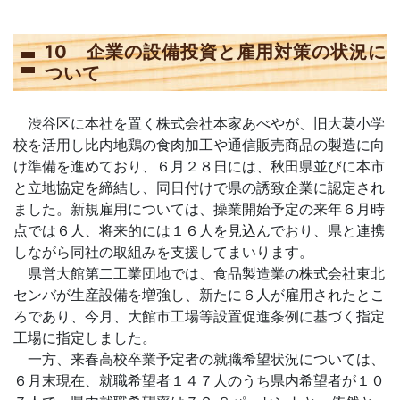
10 企業の設備投資と雇用対策の状況に
ついて
渋谷区に本社を置く株式会社本家あべやが、旧大葛小学
校を活用し比内地鶏の食肉加工や通信販売商品の製造に向
け準備を進めており、６月２８日には、秋田県並びに本市
と立地協定を締結し、同日付けで県の誘致企業に認定され
ました。新規雇用については、操業開始予定の来年６月時
点では６人、将来的には１６人を見込んでおり、県と連携
しながら同社の取組みを支援してまいります。
県営大館第二工業団地では、食品製造業の株式会社東北
センバが生産設備を増強し、新たに６人が雇用されたとこ
ろであり、今月、大館市工場等設置促進条例に基づく指定
工場に指定しました。
一方、来春高校卒業予定者の就職希望状況については、
６月末現在、就職希望者１４７人のうち県内希望者が１０