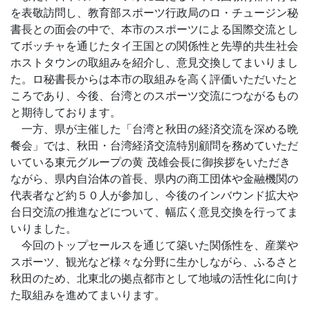
を表敬訪問し、教育部スポーツ行政局のロ・チュージン秘
書長との面会の中で、本市のスポーツによる国際交流とし
てボッチャを通じたタイ王国との関係性と先導的共生社会
ホストタウンの取組みを紹介し、意見交換してまいりまし
た。ロ秘書長からは本市の取組みを高く評価いただいたと
ころであり、今後、台湾とのスポーツ交流につながるもの
と期待しております。
一方、県が主催した「台湾と秋田の経済交流を深める晩
餐会」では、秋田・台湾経済交流特別顧問を務めていただ
いている東元グループの黄 茂雄会長に御挨拶をいただき
ながら、県内自治体の首長、県内の商工団体や金融機関の
代表者など約５０人が参加し、今後のインバウンド拡大や
台日交流の推進などについて、幅広く意見交換を行ってま
いりました。
今回のトップセールスを通じて築いた関係性を、産業や
スポーツ、観光など様々な分野に生かしながら、ふるさと
秋田のため、北東北の拠点都市として地域の活性化に向け
た取組みを進めてまいります。