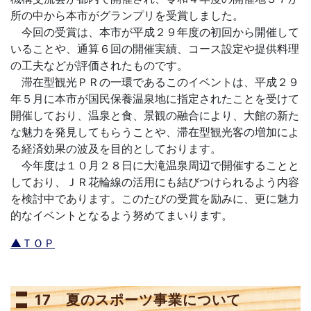
所の中から本市がグランプリを受賞しました。
今回の受賞は、本市が平成２９年度の初回から開催して
いることや、通算６回の開催実績、コース設定や提供料理
の工夫などが評価されたものです。
滞在型観光ＰＲの一環であるこのイベントは、平成２９
年５月に本市が国民保養温泉地に指定されたことを受けて
開催しており、温泉と食、景観の融合により、大館の新た
な魅力を発見してもらうことや、滞在型観光客の増加によ
る経済効果の波及を目的としております。
今年度は１０月２８日に大滝温泉周辺で開催することと
しており、ＪＲ花輪線の活用にも結びつけられるよう内容
を検討中であります。このたびの受賞を励みに、更に魅力
的なイベントとなるよう努めてまいります。
▲ＴＯＰ
17 夏のスポーツ事業について