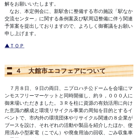
解をお願いいたします。
なお、本定例会に、新駅舎に整備する市の施設「駅なか
交流センター」に関する条例案及び駅周辺整備に伴う関連
予算案を提出しておりますので、よろしく御審議をお願い
申し上げます。
▲ＴＯＰ
４ 大館市エコフェアについて
７月８日、９日の両日、ニプロハチ公ドームを会場にマ
ンモスフリーマーケットと同時開催し、約９，０００人に
御来場いただきました。３Ｒを柱に資源の有効活用に向け
た意識の醸成と環境リサイクル事業の周知を目的とするイ
ベントで、市内外の環境団体やリサイクル関連の８企業が
ブースを設け、それぞれの活動や製品を紹介したほか、使
用済み小型家電（こでん）や廃食用油の回収、ごみ収集車