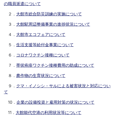
の職員派遣について
２．
大館市総合防災訓練の実施について
３．
大館駅周辺整備事業の進捗状況について
４．
大館市エコフェアについて
５．
生活支援等給付金事業について
６．
コロナワクチン接種について
７．
帯状疱疹ワクチン接種費用の助成について
８．
農作物の生育状況について
９．
クマ・イノシシ・サルによる被害状況と対応につい
て
10．
企業の設備投資と雇用対策の状況について
11．
大館能代空港の利用状況等について