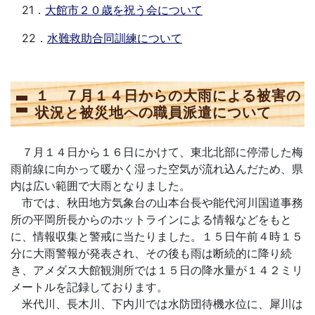
21．
大館市２０歳を祝う会について
22．
水難救助合同訓練について
１ ７月１４日からの大雨による被害の
状況と被災地への職員派遣について
７月１４日から１６日にかけて、東北北部に停滞した梅
雨前線に向かって暖かく湿った空気が流れ込んだため、県
内は広い範囲で大雨となりました。
市では、秋田地方気象台の山本台長や能代河川国道事務
所の平岡所長からのホットラインによる情報などをもと
に、情報収集と警戒に当たりました。１５日午前４時１５
分に大雨警報が発表され、その後も雨は断続的に降り続
き、アメダス大館観測所では１５日の降水量が１４２ミリ
メートルを記録しております。
米代川、長木川、下内川では水防団待機水位に、犀川は