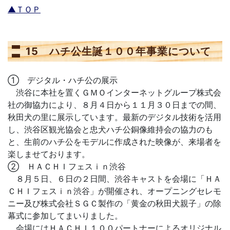
▲ＴＯＰ
15 ハチ公生誕１００年事業について
① デジタル・ハチ公の展示
渋谷に本社を置くＧＭＯインターネットグループ株式会
社の御協力により、８月４日から１１月３０日までの間、
秋田犬の里に展示しています。最新のデジタル技術を活用
し、渋谷区観光協会と忠犬ハチ公銅像維持会の協力のも
と、生前のハチ公をモデルに作成された映像が、来場者を
楽しませております。
② ＨＡＣＨＩフェスｉｎ渋谷
８月５日、６日の２日間、渋谷キャストを会場に「ＨＡ
ＣＨＩフェスｉｎ渋谷」が開催され、オープニングセレモ
ニー及び株式会社ＳＧＣ製作の「黄金の秋田犬親子」の除
幕式に参加してまいりました。
会場にはＨＡＣＨＩ１００パートナーによるオリジナル