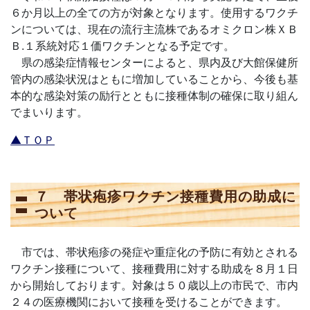
６か月以上の全ての方が対象となります。使用するワクチ
ンについては、現在の流行主流株であるオミクロン株ＸＢ
Ｂ.１系統対応１価ワクチンとなる予定です。
県の感染症情報センターによると、県内及び大館保健所
管内の感染状況はともに増加していることから、今後も基
本的な感染対策の励行とともに接種体制の確保に取り組ん
でまいります。
▲ＴＯＰ
７ 帯状疱疹ワクチン接種費用の助成に
ついて
市では、帯状疱疹の発症や重症化の予防に有効とされる
ワクチン接種について、接種費用に対する助成を８月１日
から開始しております。対象は５０歳以上の市民で、市内
２４の医療機関において接種を受けることができます。