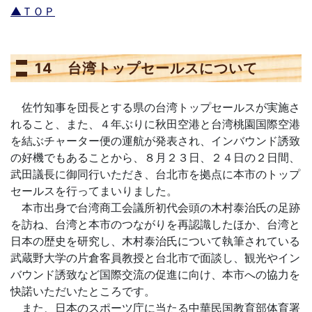
▲ＴＯＰ
14 台湾トップセールスについて
佐竹知事を団長とする県の台湾トップセールスが実施さ
れること、また、４年ぶりに秋田空港と台湾桃園国際空港
を結ぶチャーター便の運航が発表され、インバウンド誘致
の好機でもあることから、８月２３日、２４日の２日間、
武田議長に御同行いただき、台北市を拠点に本市のトップ
セールスを行ってまいりました。
本市出身で台湾商工会議所初代会頭の木村泰治氏の足跡
を訪ね、台湾と本市のつながりを再認識したほか、台湾と
日本の歴史を研究し、木村泰治氏について執筆されている
武蔵野大学の片倉客員教授と台北市で面談し、観光やイン
バウンド誘致など国際交流の促進に向け、本市への協力を
快諾いただいたところです。
また、日本のスポーツ庁に当たる中華民国教育部体育署