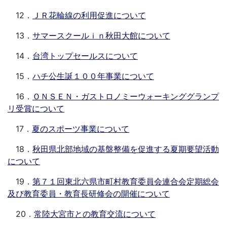
12．
ＪＲ花輪線の利用促進について
13．
サマースクールｉｎ秋田大館について
14．
台湾トップセールスについて
15．
ハチ公生誕１００年事業について
16．
ＯＮＳＥＮ・ガストロノミーウォーキンググランプ
リ受賞について
17．
夏のスポーツ事業について
18．
秋田県北部地域の基盤整備を促進する夏期要望活動
について
19．
第７１回東北六県市町村教育委員会連合会定期総会
及び教育委員・教育長研修会の開催について
20．
常陸大宮市との教育交流について