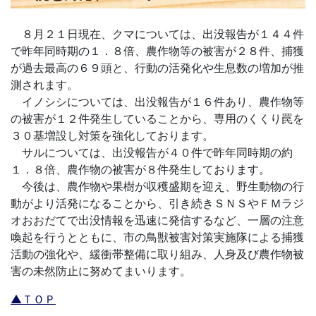
８月２１日現在、クマについては、出没報告が１４４件
で昨年同時期の１．８倍、農作物等の被害が２８件、捕獲
が過去最高の６９頭と、行動の活発化や生息数の増加が推
測されます。
イノシシについては、出没報告が１６件あり、農作物等
の被害が１２件発生していることから、専用のくくり罠を
３０基増設し対策を強化しております。
サルについては、出没報告が４０件で昨年同時期の約
１．８倍、農作物の被害が８件発生しております。
今後は、農作物や果樹が収穫盛期を迎え、野生動物の行
動がより活発になることから、引き続きＳＮＳやＦＭラジ
オおおだてで出没情報を迅速に発信するなど、一層の注意
喚起を行うとともに、市の鳥獣被害対策実施隊による捕獲
活動の強化や、緩衝帯整備に取り組み、人身及び農作物被
害の未然防止に努めてまいります。
▲ＴＯＰ