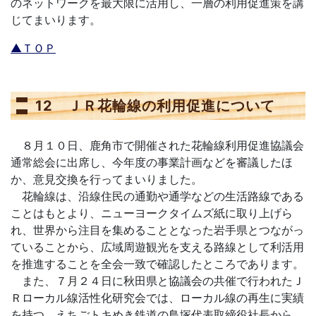
のネットワークを最大限に活用し、一層の利用促進策を講
じてまいります。
▲ＴＯＰ
12 ＪＲ花輪線の利用促進について
８月１０日、鹿角市で開催された花輪線利用促進協議会
通常総会に出席し、今年度の事業計画などを審議したほ
か、意見交換を行ってまいりました。
花輪線は、沿線住民の通勤や通学などの生活路線である
ことはもとより、ニューヨークタイムズ紙に取り上げら
れ、世界から注目を集めることとなった岩手県とつながっ
ていることから、広域周遊観光を支える路線として利活用
を推進することを全会一致で確認したところであります。
また、７月２４日に秋田県と協議会の共催で行われたＪ
Ｒローカル線活性化研究会では、ローカル線の再生に実績
を持つ、えちごトキめき鉄道の鳥塚代表取締役社長から、