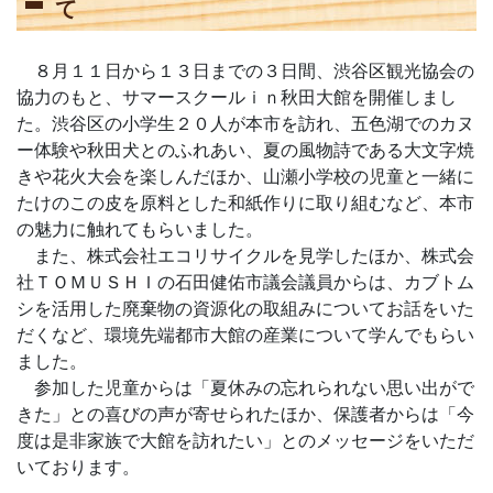
て
８月１１日から１３日までの３日間、渋谷区観光協会の
協力のもと、サマースクールｉｎ秋田大館を開催しまし
た。渋谷区の小学生２０人が本市を訪れ、五色湖でのカヌ
ー体験や秋田犬とのふれあい、夏の風物詩である大文字焼
きや花火大会を楽しんだほか、山瀬小学校の児童と一緒に
たけのこの皮を原料とした和紙作りに取り組むなど、本市
の魅力に触れてもらいました。
また、株式会社エコリサイクルを見学したほか、株式会
社ＴＯＭＵＳＨＩの石田健佑市議会議員からは、カブトム
シを活用した廃棄物の資源化の取組みについてお話をいた
だくなど、環境先端都市大館の産業について学んでもらい
ました。
参加した児童からは「夏休みの忘れられない思い出がで
きた」との喜びの声が寄せられたほか、保護者からは「今
度は是非家族で大館を訪れたい」とのメッセージをいただ
いております。