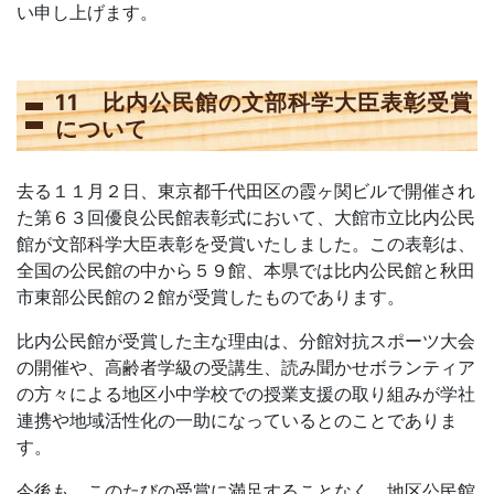
い申し上げます。
11 比内公民館の文部科学大臣表彰受賞
について
去る１１月２日、東京都千代田区の霞ヶ関ビルで開催され
た第６３回優良公民館表彰式において、大館市立比内公民
館が文部科学大臣表彰を受賞いたしました。この表彰は、
全国の公民館の中から５９館、本県では比内公民館と秋田
市東部公民館の２館が受賞したものであります。
比内公民館が受賞した主な理由は、分館対抗スポーツ大会
の開催や、高齢者学級の受講生、読み聞かせボランティア
の方々による地区小中学校での授業支援の取り組みが学社
連携や地域活性化の一助になっているとのことでありま
す。
今後も、このたびの受賞に満足することなく、地区公民館