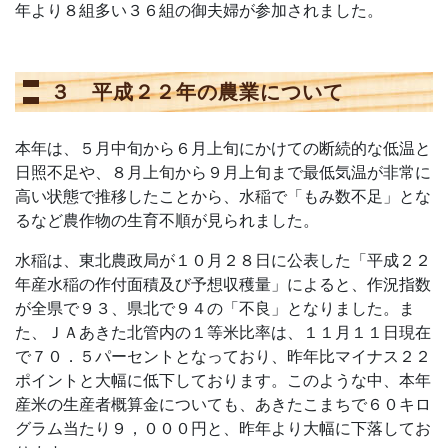
年より８組多い３６組の御夫婦が参加されました。
３ 平成２２年の農業について
本年は、５月中旬から６月上旬にかけての断続的な低温と
日照不足や、８月上旬から９月上旬まで最低気温が非常に
高い状態で推移したことから、水稲で「もみ数不足」とな
るなど農作物の生育不順が見られました。
水稲は、東北農政局が１０月２８日に公表した「平成２２
年産水稲の作付面積及び予想収穫量」によると、作況指数
が全県で９３、県北で９４の「不良」となりました。ま
た、ＪＡあきた北管内の１等米比率は、１１月１１日現在
で７０．５パーセントとなっており、昨年比マイナス２２
ポイントと大幅に低下しております。このような中、本年
産米の生産者概算金についても、あきたこまちで６０キロ
グラム当たり９，０００円と、昨年より大幅に下落してお