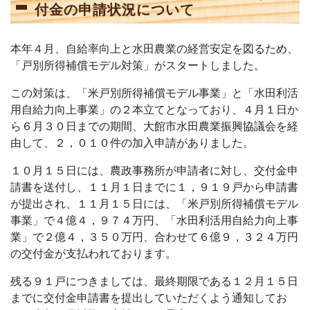
付金の申請状況について
本年４月、自給率向上と水田農業の経営安定を図るため、
「戸別所得補償モデル対策」がスタートしました。
この対策は、「米戸別所得補償モデル事業」と「水田利活
用自給力向上事業」の２本立てとなっており、４月１日か
ら６月３０日までの期間、大館市水田農業振興協議会を経
由して、２，０１０件の加入申請がありました。
１０月１５日には、農政事務所が申請者に対し、交付金申
請書を送付し、１１月１日までに１，９１９戸から申請書
が提出され、１１月１５日には、「米戸別所得補償モデル
事業」で４億４，９７４万円、「水田利活用自給力向上事
業」で２億４，３５０万円、合わせて６億９，３２４万円
の交付金が支払われております。
残る９１戸につきましては、最終期限である１２月１５日
までに交付金申請書を提出していただくよう通知してお