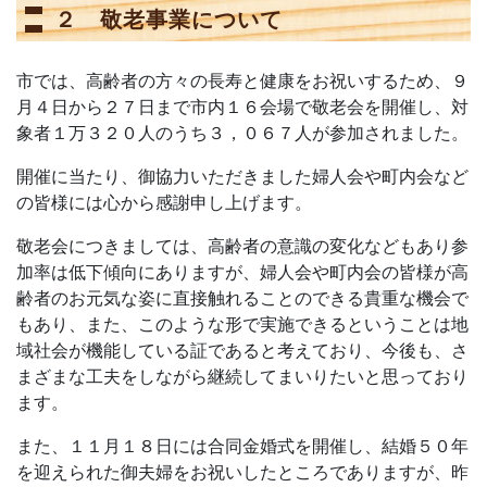
２ 敬老事業について
市では、高齢者の方々の長寿と健康をお祝いするため、９
月４日から２７日まで市内１６会場で敬老会を開催し、対
象者１万３２０人のうち３，０６７人が参加されました。
開催に当たり、御協力いただきました婦人会や町内会など
の皆様には心から感謝申し上げます。
敬老会につきましては、高齢者の意識の変化などもあり参
加率は低下傾向にありますが、婦人会や町内会の皆様が高
齢者のお元気な姿に直接触れることのできる貴重な機会で
もあり、また、このような形で実施できるということは地
域社会が機能している証であると考えており、今後も、さ
まざまな工夫をしながら継続してまいりたいと思っており
ます。
また、１１月１８日には合同金婚式を開催し、結婚５０年
を迎えられた御夫婦をお祝いしたところでありますが、昨