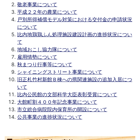
敬老事業について
平成２２年の農業について
戸別所得補償モデル対策における交付金の申請状況
について
比内地鶏鶏ふん処理施設建設計画の進捗状況につい
て
地域おこし協力隊について
雇用情勢について
秋まつり行事等について
シャイニングストリート事業について
旧正札竹村新館Ｂ棟への県関連施設の追加入居につ
いて
比内公民館の文部科学大臣表彰受賞について
大館町割４００年記念事業について
市立総合病院院内保育所の開設について
公共事業の進捗状況について