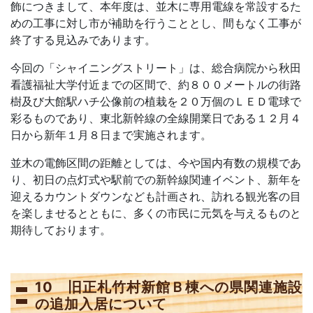
飾につきまして、本年度は、並木に専用電線を常設するた
めの工事に対し市が補助を行うこととし、間もなく工事が
終了する見込みであります。
今回の「シャイニングストリート」は、総合病院から秋田
看護福祉大学付近までの区間で、約８００メートルの街路
樹及び大館駅ハチ公像前の植栽を２０万個のＬＥＤ電球で
彩るものであり、東北新幹線の全線開業日である１２月４
日から新年１月８日まで実施されます。
並木の電飾区間の距離としては、今や国内有数の規模であ
り、初日の点灯式や駅前での新幹線関連イベント、新年を
迎えるカウントダウンなども計画され、訪れる観光客の目
を楽しませるとともに、多くの市民に元気を与えるものと
期待しております。
10 旧正札竹村新館Ｂ棟への県関連施設
の追加入居について