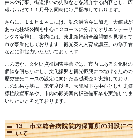
由来や行事、街道沿いの史跡などを紹介する内容とし、広
報おおだて１１月号と同時に毎戸配布しております。
さらに、１１月１４日には、記念講演会に加え、大館城が
あった桂城公園を中心に２コースに分けてオリエンテーリ
ングを実施し、案内には、東北新幹線全線開業を見据えて
市が事業化しております「観光案内人育成講座」の修了者
などに御協力いただいております。
このほか、文化財点検調査事業では、市内にある文化財の
価値を明らかにし、文化振興と観光振興につなげるための
歴史観光コースの設定に向けた基礎調査を実施しており、
この結果を基に、来年度以降、大館城下を中心とした史跡
標柱設置事業や、市内の観光案内板整備事業を実施してま
いりたいと考えております。
13 市立総合病院院内保育所の開設につ
いて