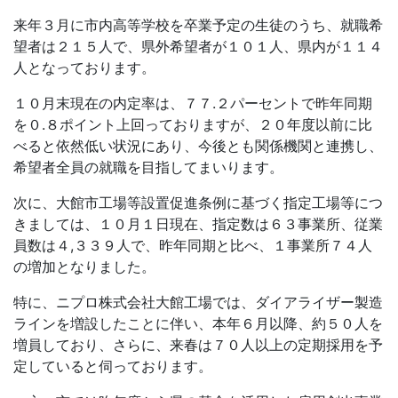
来年３月に市内高等学校を卒業予定の生徒のうち、就職希
望者は２１５人で、県外希望者が１０１人、県内が１１４
人となっております。
１０月末現在の内定率は、７７.２パーセントで昨年同期
を０.８ポイント上回っておりますが、２０年度以前に比
べると依然低い状況にあり、今後とも関係機関と連携し、
希望者全員の就職を目指してまいります。
次に、大館市工場等設置促進条例に基づく指定工場等につ
きましては、１０月１日現在、指定数は６３事業所、従業
員数は４,３３９人で、昨年同期と比べ、１事業所７４人
の増加となりました。
特に、ニプロ株式会社大館工場では、ダイアライザー製造
ラインを増設したことに伴い、本年６月以降、約５０人を
増員しており、さらに、来春は７０人以上の定期採用を予
定していると伺っております。