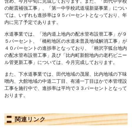
含め、今月中旬に完成しております。また、「田代中学校
の耐震補強工事」、「第一中学校武道場新築事業」につい
ては、いずれも進捗率は９５パーセントとなっており、年
内に完了予定であります。
水道事業では、「池内道上地内の配水管布設替工事」が９
５パーセント、「橋桁地区の水道未普及地域解消工事」が
４０パーセントの進捗率となっており、「柄沢字狐台地内
の配水管布設替工事」及び「比内町新館地内の老朽ビニー
ル管更新工事」については、今月完成しております。
また、下水道事業では、田代地域の茂屋、比内地域の下味
噌内、大館地域の中道二丁目、有浦一丁目ほかで本管埋設
工事を施行中で、進捗率は平均で３３パーセントとなって
おります。
関連リンク