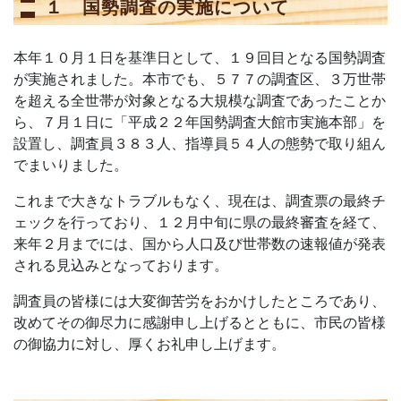
１ 国勢調査の実施について
本年１０月１日を基準日として、１９回目となる国勢調査
が実施されました。本市でも、５７７の調査区、３万世帯
を超える全世帯が対象となる大規模な調査であったことか
ら、７月１日に「平成２２年国勢調査大館市実施本部」を
設置し、調査員３８３人、指導員５４人の態勢で取り組ん
でまいりました。
これまで大きなトラブルもなく、現在は、調査票の最終チ
ェックを行っており、１２月中旬に県の最終審査を経て、
来年２月までには、国から人口及び世帯数の速報値が発表
される見込みとなっております。
調査員の皆様には大変御苦労をおかけしたところであり、
改めてその御尽力に感謝申し上げるとともに、市民の皆様
の御協力に対し、厚くお礼申し上げます。