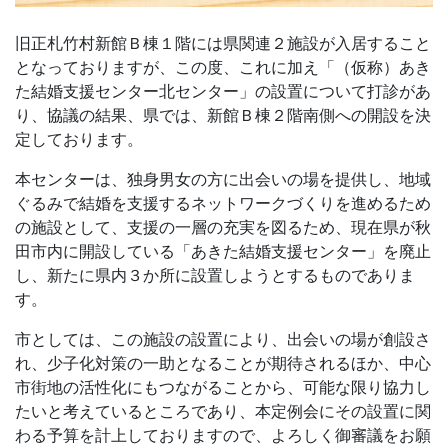
旧正札竹村新館Ｂ棟１階には県関連２施設が入居すること
となっておりますが、この度、これに加え「（仮称）あき
た結婚支援センター北センター」の設置について打診があ
り、協議の結果、県では、新館Ｂ棟２階南側への開設を決
定しております。
本センターは、独身男女の方に出会いの場を提供し、地域
ぐるみで結婚を支援するネットワークづくりを進めるため
の施設として、支援の一層の充実を図るため、現在県が秋
田市内に開設している「あきた結婚支援センター」を廃止
し、新たに県内３か所に設置しようとするものでありま
す。
市としては、この施設の設置により、出会いの場が創設さ
れ、少子化対策の一助となることが期待されるほか、中心
市街地の活性化にもつながることから、可能な限り協力し
たいと考えているところであり、本定例会にその設置に関
わる予算を計上しておりますので、よろしく御審議をお願