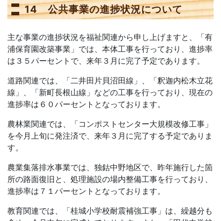
14 公共事業の進捗状況について
主な事業の進捗状況を福祉関連から申し上げますと、「有
浦保育園改築事業」では、本体工事を行っており、進捗率
は３５パーセントで、来年３月に完了予定であります。
道路関連では、「二井田片貝沼田線」、「釈迦内松木立花
線」、「新町長根山線」などの工事を行っており、現在の
進捗率は６０パーセントとなっております。
農林業関連では、「コンポストセンター大規模改修工事」
を今月上旬に発注済で、来年３月に完了する予定でありま
す。
農業集落排水事業では、独鈷中野地区で、昨年施行した箇
所の路面復旧と、処理施設の場内整備工事を行っており、
進捗率は７１パーセントとなっております。
教育関連では、「桂城小学校耐震補強工事」は、繰越分も