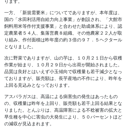
ります。
一方、「新規需要米」についてでありますが、本年度は、
国の「水田利活用自給力向上事業」が創設され、「大館市
飼料用米等作付支援事業」と合わせた助成体系により、認
定農業者５４人、集落営農８組織、その他農家２２人が取
り組み、作付面積は昨年度の約３倍の９７．５ヘクタール
となりました。
次に野菜でありますが、山の芋は、１０月２１日から収穫
作業が始まり、１０月２９日から出荷が開始されました。
品質は良好とはいえず小玉傾向で収穫量も若干減少となっ
ておりますが、販売額は、長芋産地の不作により、昨年を
上回る見込みとなっております。
アスパラガスは、高温による病害虫の発生はあったもの
の、収穫量は昨年を上回り、販売額も若干上回る結果とな
りました。とんぶりは、高温障害による不稔被害の拡大と
早生種を中心に害虫の大発生により、５０パーセントほど
の減収が見込まれます。