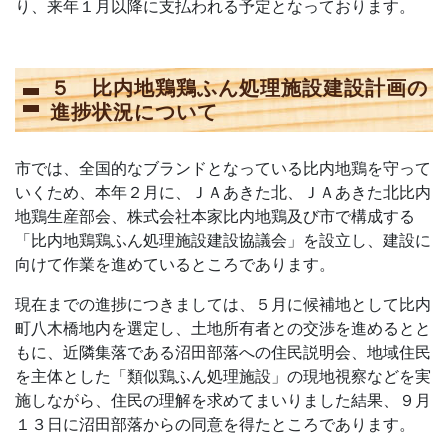
り、来年１月以降に支払われる予定となっております。
５ 比内地鶏鶏ふん処理施設建設計画の
進捗状況について
市では、全国的なブランドとなっている比内地鶏を守って
いくため、本年２月に、ＪＡあきた北、ＪＡあきた北比内
地鶏生産部会、株式会社本家比内地鶏及び市で構成する
「比内地鶏鶏ふん処理施設建設協議会」を設立し、建設に
向けて作業を進めているところであります。
現在までの進捗につきましては、５月に候補地として比内
町八木橋地内を選定し、土地所有者との交渉を進めるとと
もに、近隣集落である沼田部落への住民説明会、地域住民
を主体とした「類似鶏ふん処理施設」の現地視察などを実
施しながら、住民の理解を求めてまいりました結果、９月
１３日に沼田部落からの同意を得たところであります。