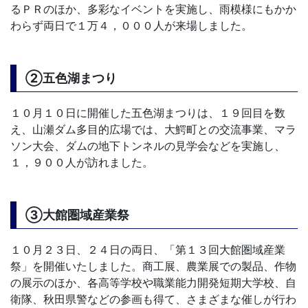
るＰＲのほか、多彩なイベントを実施し、雨模様にもかか
わらず両日で１万４，０００人が来場しました。
②五色湖まつり
１０月１０日に開催した五色湖まつりは、１９回目を数
え、山瀬ダム多目的広場では、大鰐町との交流事業、マラ
ソン大会、ダムの地下トンネルの見学会などを実施し、
１，９００人が訪れました。
③大館圏域産業祭
１０月２３日、２４日の両日、「第１３回大館圏域産業
祭」を開催いたしました。商工展、農業展での製品、作物
の展示のほか、各高等学校や職業能力開発短期大学校、自
衛隊、秋田県警などの参画も得て、さまざまな催しが行わ