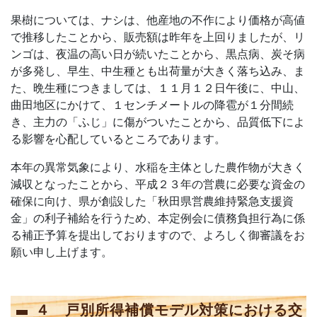
果樹については、ナシは、他産地の不作により価格が高値
で推移したことから、販売額は昨年を上回りましたが、リ
ンゴは、夜温の高い日が続いたことから、黒点病、炭そ病
が多発し、早生、中生種とも出荷量が大きく落ち込み、ま
た、晩生種につきましては、１１月１２日午後に、中山、
曲田地区にかけて、１センチメートルの降雹が１分間続
き、主力の「ふじ」に傷がついたことから、品質低下によ
る影響を心配しているところであります。
本年の異常気象により、水稲を主体とした農作物が大きく
減収となったことから、平成２３年の営農に必要な資金の
確保に向け、県が創設した「秋田県営農維持緊急支援資
金」の利子補給を行うため、本定例会に債務負担行為に係
る補正予算を提出しておりますので、よろしく御審議をお
願い申し上げます。
４ 戸別所得補償モデル対策における交