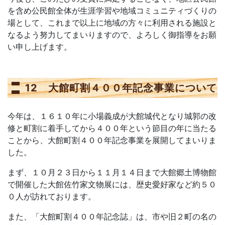
を含め公民館全体が生涯学習や地域コミュニティづくりの
場として、これまで以上に地域の方々に利用される施設と
なるよう努力してまいりますので、よろしく御指導をお願
い申し上げます。
12 大館町割４００年記念事業について
今年は、１６１０年に小場義成が大館城代となり城郭の改
修と町割に着手してから４００年という節目の年に当たる
ことから、大館町割４００年記念事業を展開してまいりま
した。
まず、１０月２３日から１１月１４日まで大館郷土博物館
で開催した大館佐竹家文物展には、歴史愛好家など約５０
０人が訪れております。
また、「大館町割４００年記念誌」は、市や旧２町の名の