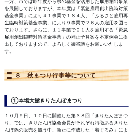
一方、市では昨年度から県の基金を活用した雇用創出事業
を展開しておりますが、本年度は「緊急雇用創出臨時対策
基金事業」により４１事業で１８４人、「ふるさと雇用再
生臨時対策基金事業」により９事業で２６人の雇用を図っ
ております。さらに、１１事業で２１人を雇用する「緊急
雇用創出臨時対策基金事業」の補正予算案を本定例会に提
出しておりますので、よろしく御審議をお願いいたしま
す。
８ 秋まつり行事等について
①本場大館きりたんぽまつり
１０月９日、１０日に開催した第３８回「きりたんぽまつ
り」では、きりたんぽ協会会員がそれぞれ特徴あるきりた
んぽ鍋の販売を競う中、新たに作成した「着ぐるみ」によ