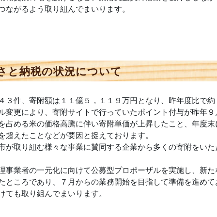
つながるよう取り組んでまいります。
さと納税の状況について
４３件、寄附額は１１億５，１１９万円となり、昨年度比で約
ル変更により、寄附サイトで行っていたポイント付与が昨年９
を占める米の価格高騰に伴い寄附単価が上昇したこと、年度末
を超えたことなどが要因と捉えております。
市が取り組む様々な事業に賛同する企業から多くの寄附をいた
理事業者の一元化に向けて公募型プロポーザルを実施し、新た
たところであり、７月からの業務開始を目指して準備を進めて
けても取り組んでまいります。