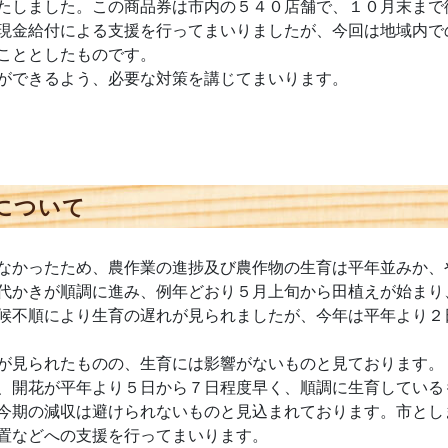
たしました。この商品券は市内の５４０店舗で、１０月末まで
現金給付による支援を行ってまいりましたが、今回は地域内で
こととしたものです。
ができるよう、必要な対策を講じてまいります。
について
なかったため、農作業の進捗及び農作物の生育は平年並みか、
代かきが順調に進み、例年どおり５月上旬から田植えが始まり
候不順により生育の遅れが見られましたが、今年は平年より２
が見られたものの、生育には影響がないものと見ております。
、開花が平年より５日から７日程度早く、順調に生育している
今期の減収は避けられないものと見込まれております。市とし
置などへの支援を行ってまいります。