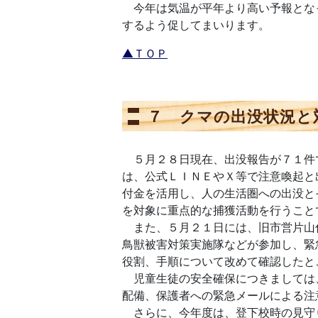
今年は気温が平年より高い予報とな
するよう促してまいります。
▲ＴＯＰ
７ クマの出没状況と
５月２８日現在、出没報告が７１件で
は、公式ＬＩＮＥやＸ等で注意喚起と
付金を活用し、人の生活圏への出没と
を対象に重点的な捕獲活動を行うこと
また、５月２１日には、旧市営片山
鳥獣被害対策実施隊などが参加し、緊
役割、手順について改めて確認したと
児童生徒の安全確保につきましては
配備、保護者への緊急メールによる注
さらに、今年度は、登下校時の見守