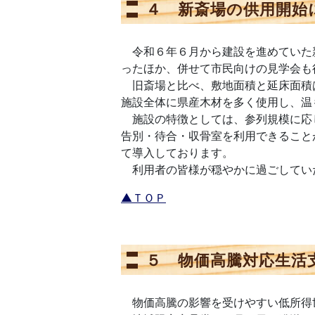
４ 新斎場の供用開始
令和６年６月から建設を進めていた
ったほか、併せて市民向けの見学会も
旧斎場と比べ、敷地面積と延床面積
施設全体に県産木材を多く使用し、温
施設の特徴としては、参列規模に応
告別・待合・収骨室を利用できること
て導入しております。
利用者の皆様が穏やかに過ごしてい
▲ＴＯＰ
５ 物価高騰対応生活
物価高騰の影響を受けやすい低所得