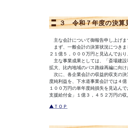
３ 令和７年度の決算
主な会計について御報告申し上げま
まず、一般会計の決算状況につきま
２１億５，０００万円と見込んでおり
主な事業成果としては、「斎場建設
拡大、比内地域のバス路線再編に向け
次に、各企業会計の収益的収支の決算
度純利益を、下水道事業会計では４億
１００万円の単年度純損失を見込んで
支援給付金」１億３，４５２万円の収
▲ＴＯＰ