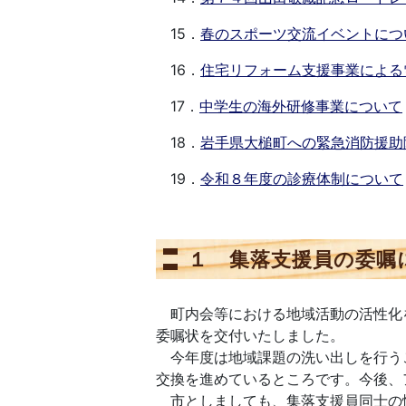
15．
春のスポーツ交流イベントにつ
16．
住宅リフォーム支援事業による
17．
中学生の海外研修事業について
18．
岩手県大槌町への緊急消防援助
19．
令和８年度の診療体制について
１ 集落支援員の委嘱
町内会等における地域活動の活性化
委嘱状を交付いたしました。
今年度は地域課題の洗い出しを行う
交換を進めているところです。今後、
市としましても、集落支援員同士の