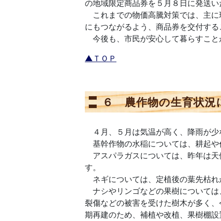
の地域限定商品券を５月８日に発送い
これまでの物価高騰対策では、主に
にもつながるよう、商品券を交付する
今後も、市民が安心して暮らすこと
▲ＴＯＰ
６ 農作物の生育状況
４月、５月は気温が高く、降雨が少
基幹作物の水稲については、耕起や
アスパラガスについては、昨年は天
す。
ネギについては、定植後の葉先枯れ
ナシやリンゴなどの果樹については
裂傷などの被害を受けた樹木が多く、
期再建のため、補植や改植、果樹棚設