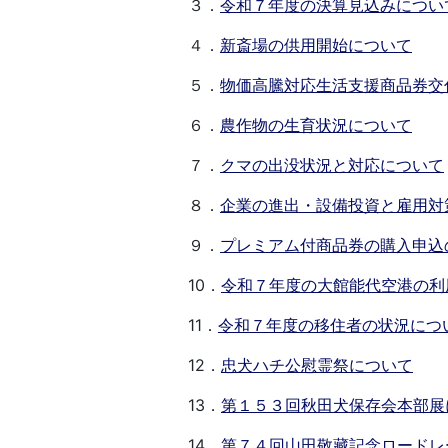
３．
令和７年度の決算見込みについ
４．
新斎場の供用開始について
５．
物価高騰対応生活支援商品券交
６．
農作物の生育状況について
７．
クマの出没状況と対応について
８．
企業の進出・設備投資と雇用対
９．
プレミアム付商品券の購入申込
10．
令和７年度の大館能代空港の利
11．
令和７年度の移住者の状況につ
12．
忠犬ハチ公慰霊祭について
13．
第１５３回秋田犬保存会本部展
14．
第７４回山田敬藏記念ロードレ