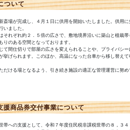
について
新斎場が完成し、４月１日に供用を開始いたしました。供用に
行いました。
はそれぞれ約２．５倍の広さで、敷地境界沿いに築山と植栽帯
もりのある空間となっております。
じて間仕切りで部屋の広さを変えられることや、プライバシー
が挙げられます。このほか、高温になった台車から移し替えて
ただける場となるよう、引き続き施設の適正な管理運営に努め
支援商品券交付事業について
世帯への支援として、令和７年度住民税非課税世帯の８，３４