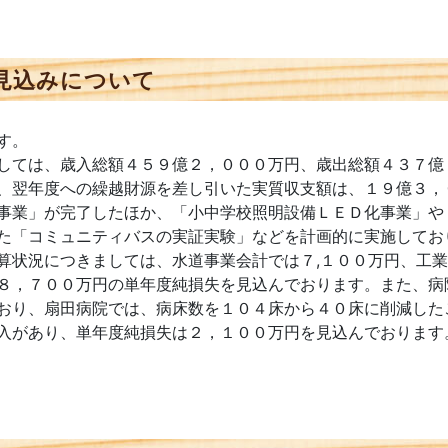
見込みについて
す。
しては、歳入総額４５９億２，０００万円、歳出総額４３７億
、翌年度への繰越財源を差し引いた実質収支額は、１９億３，
事業」が完了したほか、「小中学校照明設備ＬＥＤ化事業」や
た「コミュニティバスの実証実験」などを計画的に実施してお
状況につきましては、水道事業会計では７,１００万円、工業
８，７００万円の単年度純損失を見込んでおります。また、病
おり、扇田病院では、病床数を１０４床から４０床に削減した
入があり、単年度純損失は２，１００万円を見込んでおります