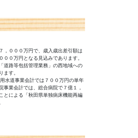
７，０００万円で、歳入歳出差引額は
０００万円となる見込みであります。
「道路等包括管理業務」の西地域への
ります。
用水道事業会計では７００万円の単年
院事業会計では、総合病院で７億１，
ことによる「秋田県単独病床機能再編
。