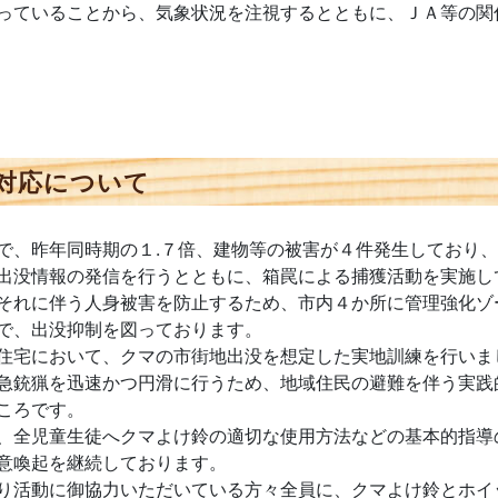
っていることから、気象状況を注視するとともに、ＪＡ等の関
対応について
、昨年同時期の１.７倍、建物等の被害が４件発生しており、
出没情報の発信を行うとともに、箱罠による捕獲活動を実施し
それに伴う人身被害を防止するため、市内４か所に管理強化ゾ
で、出没抑制を図っております。
住宅において、クマの市街地出没を想定した実地訓練を行いま
急銃猟を迅速かつ円滑に行うため、地域住民の避難を伴う実践
ころです。
、全児童生徒へクマよけ鈴の適切な使用方法などの基本的指導
意喚起を継続しております。
り活動に御協力いただいている方々全員に、クマよけ鈴とホイ