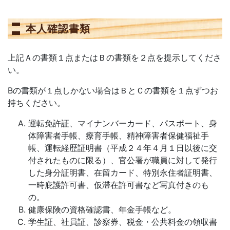
本人確認書類
上記Ａの書類１点またはＢの書類を２点を提示してくださ
い。
Bの書類が１点しかない場合はＢとＣの書類を１点ずつお
持ちください。
運転免許証、マイナンバーカード、パスポート、身
体障害者手帳、療育手帳、精神障害者保健福祉手
帳、運転経歴証明書（平成２４年４月１日以後に交
付されたものに限る）、官公署が職員に対して発行
した身分証明書、在留カード、特別永住者証明書、
一時庇護許可書、仮滞在許可書など写真付きのも
の。
健康保険の資格確認書、年金手帳など。
学生証、社員証、診察券、税金・公共料金の領収書