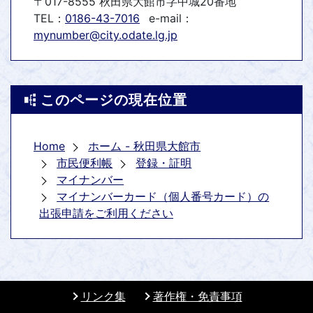
〒017-8555 秋田県大館市字中城20番地
TEL：
0186-43-7016
e-mail：
mynumber@city.odate.lg.jp
このページの現在位置
Home
ホーム - 秋田県大館市
市民便利帳
登録・証明
マイナンバー
マイナンバーカード（個人番号カード）の
出張申請をご利用ください
リンク集
著作権・免責事項