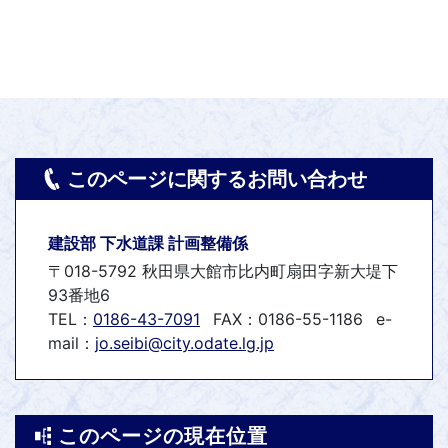
このページに関するお問い合わせ
建設部 下水道課 計画整備係
〒018-5792 秋田県大館市比内町扇田字新大堤下
93番地6
TEL：
0186-43-7091
FAX：0186-55-1186
e-
mail：
jo.seibi@city.odate.lg.jp
このページの現在位置