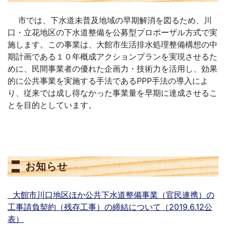
市では、下水道未普及地域の早期解消を図るため、川
口・立花地区の下水道整備を公募型プロポーザル方式で実
施します。この事業は、大館市生活排水処理整備構想の中
期計画である１０年概成アクションプランを実現させるた
めに、民間事業者の優れた企画力・技術力を活用し、効果
的に公共事業を実施する手法であるPPP手法の導入によ
り、従来では成し得なかった事業量を早期に達成させるこ
とを目的としています。
お知らせ
大館市川口地区ほか公共下水道整備事業（官民連携）の
工事請負契約（残存工事）の締結について（2019.6.12公
表）