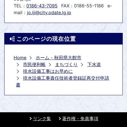
TEL：
0186-43-7095
FAX：0186-55-1186
e-
mail：
jo.iji@city.odate.lg.jp
このページの現在位置
Home
ホーム - 秋田県大館市
市民便利帳
まちづくり
下水道
排水設備工事はお早めに
排水設備工事責任技術者登録証再交付申請
書
リンク集
著作権・免責事項