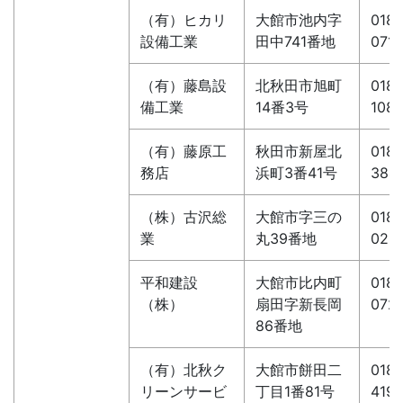
（有）ヒカリ
大館市池内字
0186
設備工業
田中741番地
0716
（有）藤島設
北秋田市旭町
0186
備工業
14番3号
108
（有）藤原工
秋田市新屋北
018-
務店
浜町3番41号
384
（株）古沢総
大館市字三の
0186
業
丸39番地
028
平和建設
大館市比内町
0186
（株）
扇田字新長岡
072
86番地
（有）北秋ク
大館市餅田二
0186
リーンサービ
丁目1番81号
419