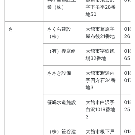
業（株）
字下モ平28番
地50
さ
さくら建設
大館市葛原字
0186
（株）
屋布後21番地
262
（有）櫻庭組
大館市字鉄砲
0186
場32番地
654
ささき設備
大館市釈迦内
0186
字四方石34番
0173
地3
笹嶋水道施設
大館市白沢字
0186
白沢1019番地
252
3
（株）笹谷建
大館市根下戸
0186