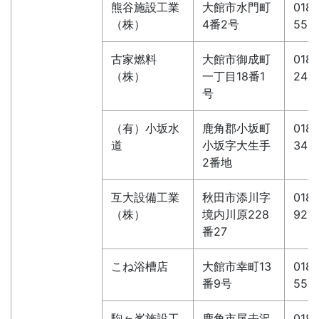
熊谷施設工業
大館市水門町
0186
（株）
4番2号
553
古家燃料
大館市御成町
0186
（株）
一丁目18番1
242
号
（有）小坂水
鹿角郡小坂町
0186
道
小坂字大生手
349
2番地
互大設備工業
秋田市添川字
018-
（株）
境内川原228
927
番27
こね浴槽店
大館市幸町13
0186
番9号
554
駒ヶ峯施設工
鹿角市尾去沢
0186