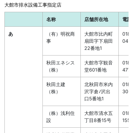
大館市排水設備工事指定店
名称
店舗所在地
電話
あ
（有）明祝商
大館市比内町
0186
事
扇田字下扇田
043
22番地1
秋田エネシス
大館市字観音
0186
（株）
堂601番地
4771
秋田土建
北秋田市米内
0186
（株）
沢字倉ﾉ沢出
300
口5番地1
（株）浅利住
大館市清水五
0186
設
丁目8番15号
155