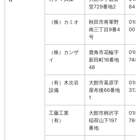
堂729番地2
843
（株）カミオ
秋田市将軍野
018-
南三丁目9番4
004
号
（株）カンザ
鹿角市花輪字
0186
イ
新田町16番地
748
48
（有）木次谷
大館市葛原字
0186
設備
屋布後66番地
312
1
工藤工業
大館市柄沢字
0186
（有）
稲荷山下197
780
番地