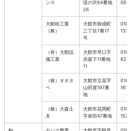
ンス
堤の沢64番地
056
26
大館桂工業
大館市御成町
0186
（株）
三丁目7番17
1331
号
（有）大館設
大館市早口字
0186
備工業
赤坂下11番地
621
11
（株）オオタ
大館市立花字
0186
ベ
山田渡197番
1619
地
（株）大森土
大館市花岡町
0186
木
字泉田47番地
152
か
カシマ興業
大館市字観音
0186