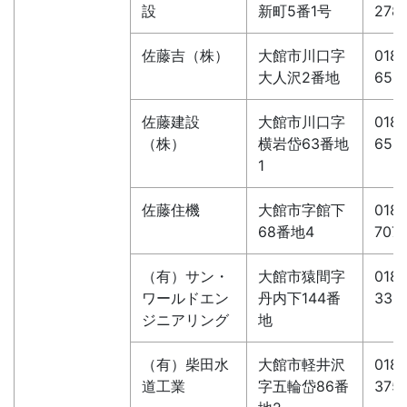
設
新町5番1号
278
佐藤吉（株）
大館市川口字
0186
大人沢2番地
656
佐藤建設
大館市川口字
0186
（株）
横岩岱63番地
656
1
佐藤住機
大館市字館下
0186
68番地4
7071
（有）サン・
大館市猿間字
0186
ワールドエン
丹内下144番
339
ジニアリング
地
（有）柴田水
大館市軽井沢
0186
道工業
字五輪岱86番
375