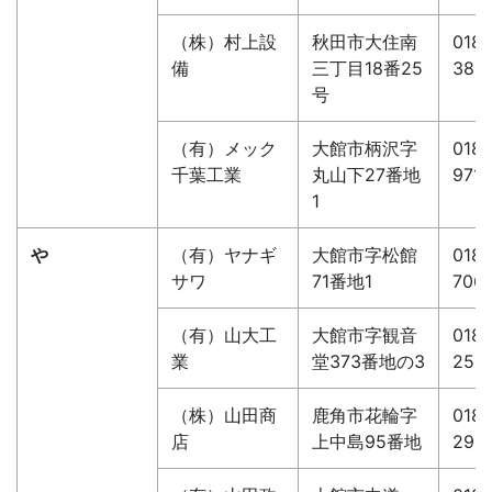
（株）村上設
秋田市大住南
018-
備
三丁目18番25
380
号
（有）メック
大館市柄沢字
0186
千葉工業
丸山下27番地
9711
1
や
（有）ヤナギ
大館市字松館
0186
サワ
71番地1
706
（有）山大工
大館市字観音
0186
業
堂373番地の3
251
（株）山田商
鹿角市花輪字
0186
店
上中島95番地
295