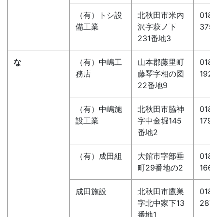
（有）トシ設
北秋田市米内
0186
備工業
沢字萩ノ下
375
231番地3
な
（有）中嶋工
山本郡藤里町
0185
務店
藤琴字相の図
192
22番地9
（有）中嶋施
北秋田市脇神
0186
設工業
字中金堀145
1798
番地2
（有）成田組
大館市字部垂
0186
町29番地の2
166
成田施設
北秋田市鷹巣
0186
字北中家下13
287
番地1