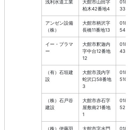
浅利水道工業
大館市山田字
0186
柏木42番地4
333
アンゼン設備
大館市柄沢字
0186
（株）
長橋11番地13
5411
イー・プラマ
大館市釈迦内
0186
ー
字中台12番地
432
12
（有）石垣建
大館市茂内字
0186
設
蛇沢口58番地
5101
3
（株）石戸谷
大館市赤石字
0186
建設
屋敷南21番地
521
1
（株）伊藤羽
大館市字水門
0186