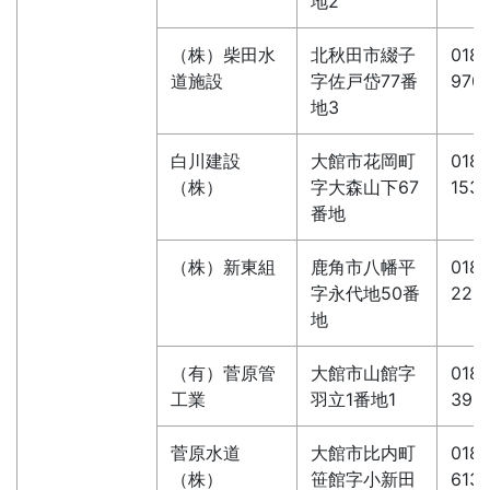
地2
（株）柴田水
北秋田市綴子
0186
道施設
字佐戸岱77番
970
地3
白川建設
大館市花岡町
0186
（株）
字大森山下67
153
番地
（株）新東組
鹿角市八幡平
0186
字永代地50番
222
地
（有）菅原管
大館市山館字
0186
工業
羽立1番地1
392
菅原水道
大館市比内町
0186
（株）
笹館字小新田
6131