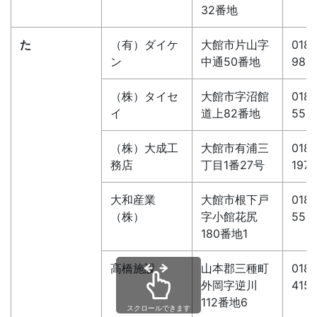
32番地
た
（有）ダイケ
大館市片山字
0186
ン
中通50番地
988
（株）タイセ
大館市字沼館
0186
イ
道上82番地
555
（株）大成工
大館市有浦三
0186
務店
丁目1番27号
1977
大和産業
大館市根下戸
0186
（株）
字小館花尻
556
180番地1
高橋施設
山本郡三種町
0185
外岡字逆川
415
112番地6
スクロールできます