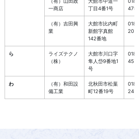
（有）山田政
大館市中道一
0186
一商店
丁目4番1号
4751
（有）吉田興
大館市比内町
0186
業
新館字真館
202
142番地
ら
ライズテクノ
大館市川口字
0186
（株）
隼人岱9番地1
459
号
わ
（有）和田設
北秋田市松葉
0186
備工業
町12番19号
245