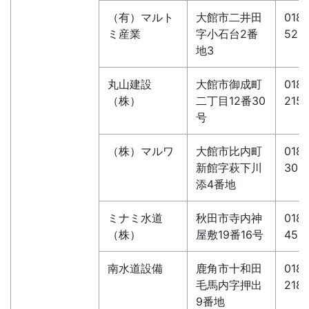
（有）マルト
大館市二井田
0186
ミ産業
字小石台2番
525
地3
丸山建設
大館市御成町
0186
（株）
二丁目12番30
215
号
（株）マルワ
大館市比内町
0186
新館字萩下川
301
添4番地
ミナミ水道
秋田市寺内神
018-
（株）
屋敷19番16号
452
南水道設備
鹿角市十和田
0186
毛馬内字押出
218
9番地