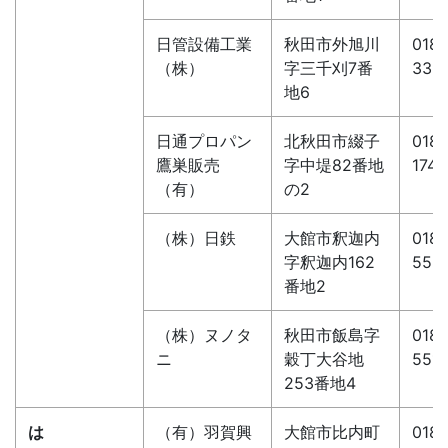
日管設備工業
秋田市外旭川
018-
（株）
字三千刈7番
338
地6
日通プロパン
北秋田市綴子
0186
鷹巣販売
字中堤82番地
1748
（有）
の2
（株）日鉄
大館市釈迦内
0186
字釈迦内162
558
番地2
（株）ヌノタ
秋田市飯島字
018-
ニ
穀丁大谷地
551
253番地4
は
（有）羽賀興
大館市比内町
0186