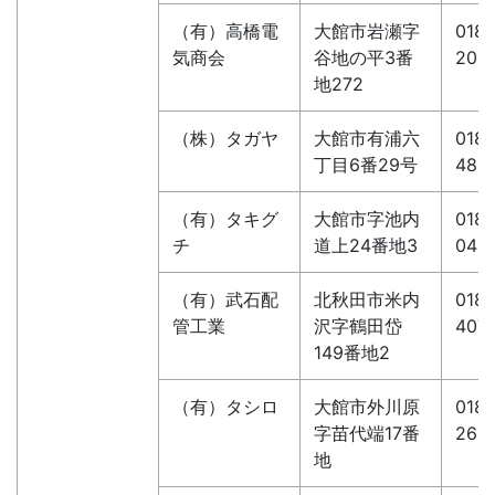
（有）高橋電
大館市岩瀬字
0186
気商会
谷地の平3番
203
地272
（株）タガヤ
大館市有浦六
0186
丁目6番29号
485
（有）タキグ
大館市字池内
0186
チ
道上24番地3
045
（有）武石配
北秋田市米内
0186
管工業
沢字鶴田岱
407
149番地2
（有）タシロ
大館市外川原
0186
字苗代端17番
261
地