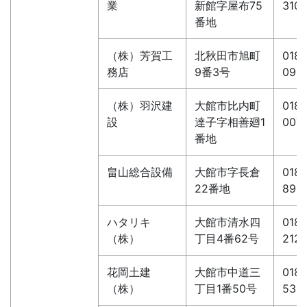
業
新館字屋布75
3101
番地
（株）芳賀工
北秋田市旭町
0186
務店
9番3号
095
（株）羽沢建
大館市比内町
0186
設
達子字相善廻1
0071
番地
畠山総合設備
大館市字長倉
0186
22番地
890
ハタリキ
大館市清水四
0186
（株）
丁目4番62号
2121
花岡土建
大館市中道三
0186
（株）
丁目1番50号
539