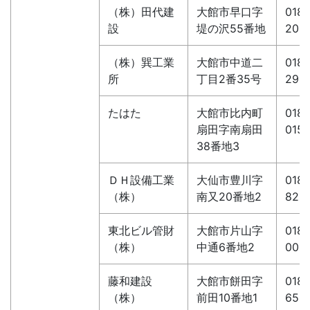
（株）田代建
大館市早口字
0186
設
堤の沢55番地
206
（株）巽工業
大館市中道二
0186
所
丁目2番35号
290
たはた
大館市比内町
0186
扇田字南扇田
015
38番地3
ＤＨ設備工業
大仙市豊川字
0187
（株）
南又20番地2
822
東北ビル管財
大館市片山字
0186
（株）
中通6番地2
005
藤和建設
大館市餅田字
0186
（株）
前田10番地1
658