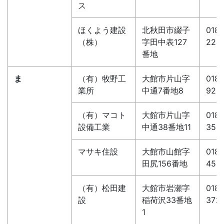
ス
ほくよう建設
北秋田市綴子
0186
（株）
字田中表127
224
番地
ま
（有）牧野工
大館市片山字
0186
業所
中通7番地8
921
（有）マコト
大館市片山字
0186
設備工業
中通38番地11
352
マサキ住設
大館市山館字
0186
田尻156番地
456
（有）松田建
大館市岩瀬字
0186
設
稲荷沢33番地
372
1