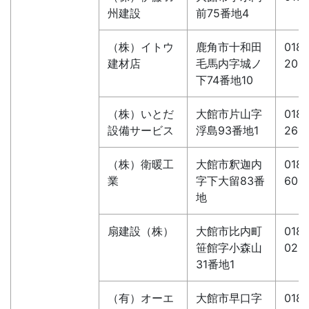
州建設
前75番地4
（株）イトウ
鹿角市十和田
0186
建材店
毛馬内字城ノ
209
下74番地10
（株）いとだ
大館市片山字
0186
設備サービス
浮島93番地1
261
（株）衛暖工
大館市釈迦内
0186
業
字下大留83番
605
地
扇建設（株）
大館市比内町
0186
笹館字小森山
026
31番地1
（有）オーエ
大館市早口字
0186