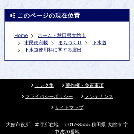
このページの現在位置
Home
ホーム - 秋田県大館市
市民便利帳
まちづくり
下水道
下水道使用料に関する届出
リンク集
著作権・免責事項
プライバシーポリシー
メンテナンス
サイトマップ
大館市役所 本庁所在地 〒017-8555 秋田県 大館市 字
中城20番地