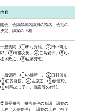
内容
開会、会議録署名議員の指名、会期の
決定、議案の上程
一般質問（①田村秀雄、②田中耕太
郎、③阿部文男、④笹島愛子、⑤小
棚木政之、⑥佐藤芳忠）
一般質問（①小畑新一、②田村儀光、
③日景賢悟、④吉原正、⑤伊藤毅、
⑥相馬ヱミ子）、議案等の付託
委員長報告、報告事件の審議、議案の
上程（人事案件）、議案の上程（補正