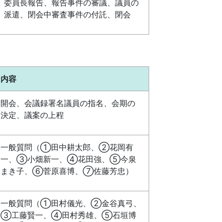
委員長報告、報告事件の審議、議員の
派遣、閉会中審査事件の付託、閉会
内容
開会、会議録署名議員の指名、会期の
決定、議案の上程
一般質問（①田中耕太郎、②花岡有
一、③小畑新一、④花田強、⑤今泉
まき子、⑥菅原喜博、⑦佐藤芳忠）
一般質問（①田村儀光、②金谷真弓、
③工藤賢一、④田村秀雄、⑤石垣博