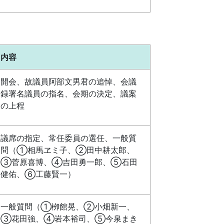
内容
開会、故議員阿部文男君の追悼、会議
録署名議員の指名、会期の決定、議案
の上程
議席の指定、常任委員の選任、一般質
問（①相馬ヱミ子、②田中耕太郎、
③菅原喜博、④吉田勇一郎、⑤石田
健佑、⑥工藤賢一）
一般質問（①栁館晃、②小畑新一、
③花田強、④岩本裕司、⑤今泉まき