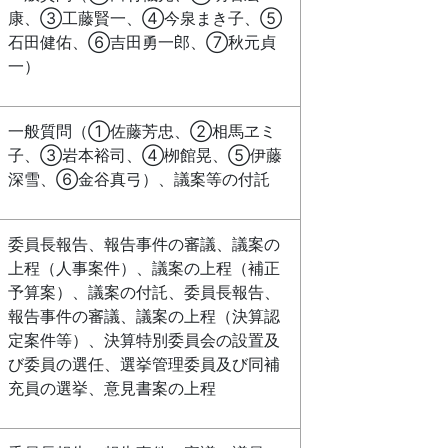
康、③工藤賢一、④今泉まき子、⑤
石田健佑、⑥吉田勇一郎、⑦秋元貞
一）
一般質問（①佐藤芳忠、②相馬ヱミ
子、③岩本裕司、④栁館晃、⑤伊藤
深雪、⑥金谷真弓）、議案等の付託
委員長報告、報告事件の審議、議案の
上程（人事案件）、議案の上程（補正
予算案）、議案の付託、委員長報告、
報告事件の審議、議案の上程（決算認
定案件等）、決算特別委員会の設置及
び委員の選任、選挙管理委員及び同補
充員の選挙、意見書案の上程