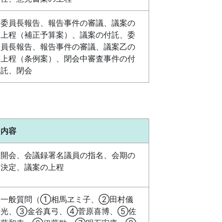
委員長報告、報告事件の審議、議案の
上程（補正予算案）、議案の付託、委
員長報告、報告事件の審議、議案乙の
上程（条例案）、閉会中審査事件の付
託、閉会
内容
開会、会議録署名議員の指名、会期の
決定、議案の上程
一般質問（①相馬ヱミ子、②田村儀
光、③金谷真弓、④菅原喜博、⑤佐