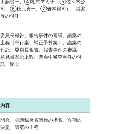
工藤賢一、④相馬ヱミ子、⑤佐々木公
司、⑥秋元貞一、⑦岩本裕司）、議案
等の付託
委員長報告、報告事件の審議、議案の
上程（単行案、補正予算案）、議案の
付託、委員長報告、報告事件の審議、
意見書案の上程、閉会中審査事件の付
託、閉会
内容
開会、会議録署名議員の指名、会期の
決定、議案の上程