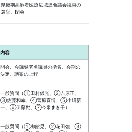
県後期高齢者医療広域連合議会議員の
選挙、閉会
内容
開会、会議録署名議員の指名、会期の
決定、議案の上程
一般質問（①田村儀光、②吉原正、
③佐藤和幸、④菅原喜博、⑤小畑新
一、⑥伊藤励、⑦今泉まき子）
一般質問（①栁館晃、②花田強、③