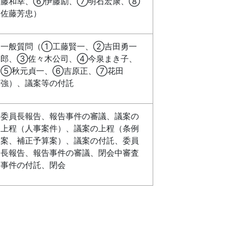
藤和幸、⑥伊藤励、⑦明石宏康、⑧
佐藤芳忠）
一般質問（①工藤賢一、②吉田勇一
郎、③佐々木公司、④今泉まき子、
⑤秋元貞一、⑥吉原正、⑦花田
強）、議案等の付託
委員長報告、報告事件の審議、議案の
上程（人事案件）、議案の上程（条例
案、補正予算案）、議案の付託、委員
長報告、報告事件の審議、閉会中審査
事件の付託、閉会