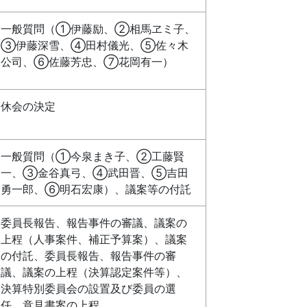
一般質問（①伊藤励、②相馬ヱミ子、
③伊藤深雪、④田村儀光、⑤佐々木
公司、⑥佐藤芳忠、⑦花岡有一）
休会の決定
一般質問（①今泉まき子、②工藤賢
一、③金谷真弓、④武田晋、⑤吉田
勇一郎、⑥明石宏康）、議案等の付託
委員長報告、報告事件の審議、議案の
上程（人事案件、補正予算案）、議案
の付託、委員長報告、報告事件の審
議、議案の上程（決算認定案件等）、
決算特別委員会の設置及び委員の選
任、意見書案の上程