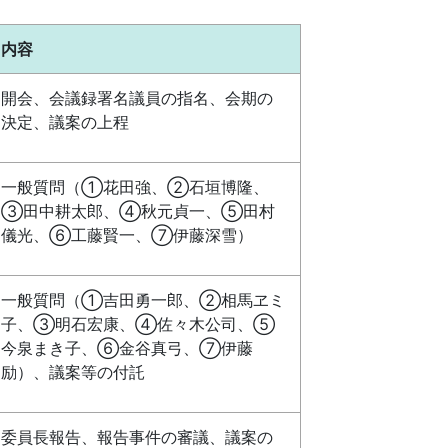
内容
開会、会議録署名議員の指名、会期の
決定、議案の上程
一般質問（①花田強、②石垣博隆、
③田中耕太郎、④秋元貞一、⑤田村
儀光、⑥工藤賢一、⑦伊藤深雪）
一般質問（①吉田勇一郎、②相馬ヱミ
子、③明石宏康、④佐々木公司、⑤
今泉まき子、⑥金谷真弓、⑦伊藤
励）、議案等の付託
委員長報告、報告事件の審議、議案の