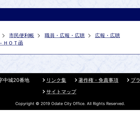
市民便利帳
職員・広報・広聴
広報・広聴
－ＨＯＴ函
 字中城20番地
リンク集
著作権・免責事項
プ
サイトマップ
Copyright © 2019 Odate City Office. All Rights Reserved.