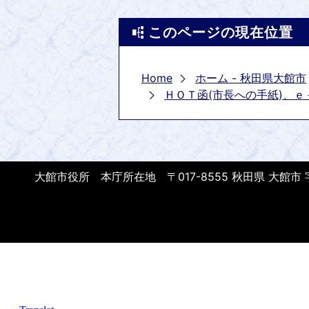
このページの現在位置
Home
ホーム - 秋田県大館市
ＨＯＴ函(市長への手紙)、ｅ
大館市役所 本庁所在地 〒017-8555 秋田県 大館市