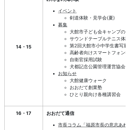
イベント
剣道体験・見学会(夏)
募集
大館市子ども会キャンプのつ
サウンドテーブルテニス体験
第2回大館市小中学生書写展
14・15
高齢者向けスマートフォン操
自衛官採用試験
犬都記念公園管理運営協会会
お知らせ
大館健康ウォーク
おおだて創業塾
ひとり親向け各種講習会
16・17
おおだて通信
市長コラム「福原市長の意志あれ