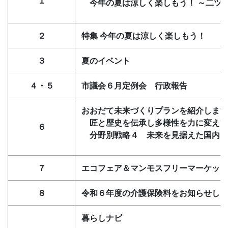
１
今年の夏は涼しく楽しもう！ ～二ツ
２
特集 今年の夏は涼しく楽しもう！
３
夏のイベント
４・５
市議会６月定例会 行政報告
おおだて未来づくりプランを紹介します
匠と歴史を伝承し多様性を力に変えて
６
分野別戦略４ 未来を見据えた国内・
７
エコフェア＆マンモスフリーマーケット
８
令和６年度の介護保険料をお知らせしま
暮らしナビ