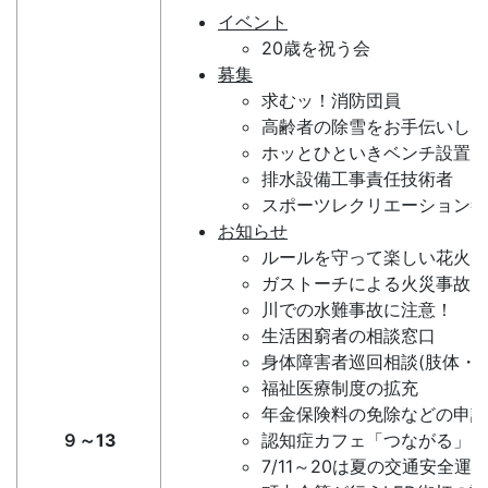
イベント
20歳を祝う会
募集
求むッ！消防団員
高齢者の除雪をお手伝いしま
ホッとひといきベンチ設置
排水設備工事責任技術者
スポーツレクリエーション祭
お知らせ
ルールを守って楽しい花火を
ガストーチによる火災事故に
川での水難事故に注意！
生活困窮者の相談窓口
身体障害者巡回相談(肢体・義
福祉医療制度の拡充
年金保険料の免除などの申請
９～13
認知症カフェ「つながる」
7/11～20は夏の交通安全運