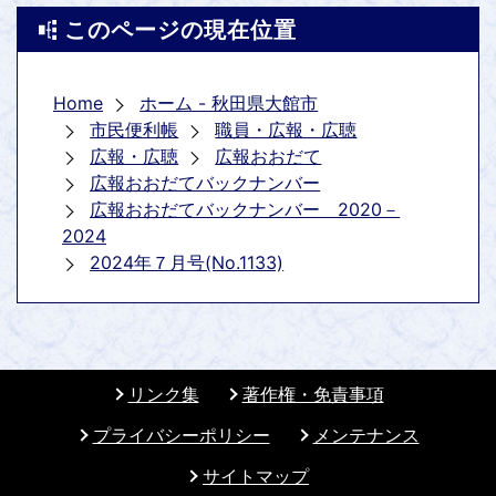
このページの現在位置
Home
ホーム - 秋田県大館市
市民便利帳
職員・広報・広聴
広報・広聴
広報おおだて
広報おおだてバックナンバー
広報おおだてバックナンバー 2020－
2024
2024年７月号(No.1133)
リンク集
著作権・免責事項
プライバシーポリシー
メンテナンス
サイトマップ