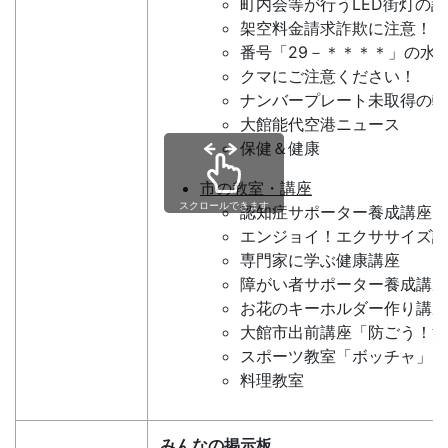
町内会等が行うLED街灯の
架空料金請求詐欺に注意！
番号「29－＊＊＊＊」の水
クマにご注意ください！
ナンバープレート未取得の軽
大館能代空港ニュース
保健＆健康
市の教室・講座
スクロールできます
認知症サポーター養成講座
エンジョイ！エクササイズ講
専門家に学ぶ健康講座
障がい者サポーター養成講座
お花のキーホルダー作り講座
大館市出前講座「防ごう！消
スポーツ教室「ボッチャ」
料理教室
みんなの掲示板