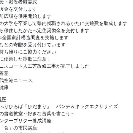
念・戦没者慰霊式
援金を交付します
前広場を供用開始します
の大学を卒業して県内就職されるかたに交通費を助成します
ら移住したかたへ定住奨励金を交付します
年全国家計構造調査を実施します
などの寄贈を受け付けています
持ち帰りにご協力ください
に便乗した詐欺に注意！
ニスコート人工芝改修工事が完了しました
善意
代空港ニュース
健康
講座
べりひろば「ひだまり」 パンチ＆キックエクササイズ
の書道教室～好きな言葉を書こう～
ンタープリター養成講座
「食」の市民講座