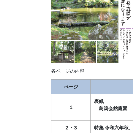
各ページの内容
ぺージ
表紙
１
鳥潟会館庭園
２・3
特集 令和六年秋