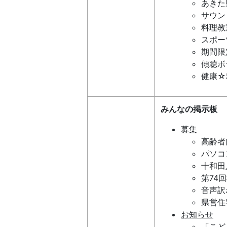
あきた
サウン
料理教
スポー
期間限
傾聴ボ
健康☆
みんなの掲示板
募集
高齢者
パソコ
十和田
第74
音声訳
県営住
お知らせ
「こど