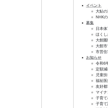
イベント
大鮎の
NHK
募集
日本体
ほくし
大館圏
大館市
市営住
お知らせ
令和6
定額減
児童扶
福祉医
友好都
マイナ
子育て
子育て