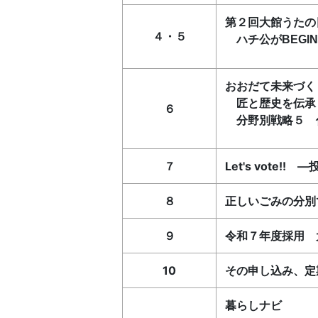
第２回大館うたの
４・５
ハチ公がBEGI
おおだて未来づく
匠と歴史を伝承
６
分野別戦略５ 
７
Let's vot
８
正しいごみの分別
９
令和７年度採用 
10
その申し込み、定
暮らしナビ