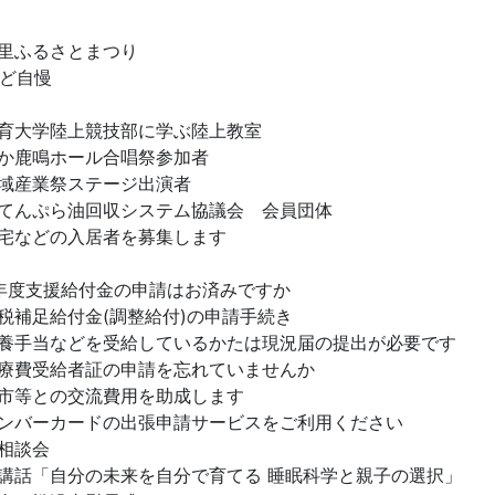
里ふるさとまつり
のど自慢
育大学陸上競技部に学ぶ陸上教室
か鹿鳴ホール合唱祭参加者
域産業祭ステージ出演者
てんぷら油回収システム協議会 会員団体
宅などの入居者を募集します
年度支援給付金の申請はお済みですか
税補足給付金(調整給付)の申請手続き
養手当などを受給しているかたは現況届の提出が必要です
療費受給者証の申請を忘れていませんか
市等との交流費用を助成します
ンバーカードの出張申請サービスをご利用ください
相談会
講話「自分の未来を自分で育てる 睡眠科学と親子の選択」