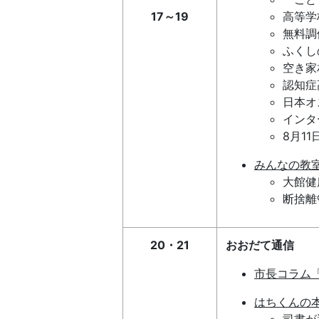
17～19
高等学
無料調
ふくし
空き家
認知症
日本オ
インタ
8月1
みんなの教
大館健
断捨離
20・21
おおだて通信
市長コラム
はちくんの
司書が