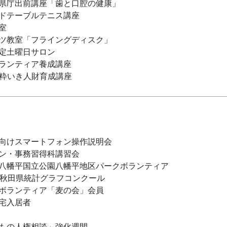
県庁出前講座「歯と口腔の健康」
ドテーブルテニス講座
室
ツ教室「フライングディスク」
定土曜日サロン
ランティア養成講座
粋いき人財育成講座
向けスマートフォン操作説明会
ン・事務習得科講習会
八幡平国立公園八幡平地区パークボランティア
回秋田県統計グラフコンクール
ボランティア「麦の会」会員
宅入居者
もの人権相談」強化週間