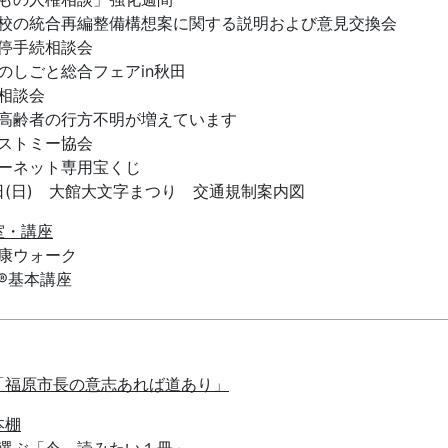
校の統合再編整備構想案に関する説明および意見交換会
停手続相談会
のしごと総合フェアin秋田
相談会
高齢者の行方不明が増えています
ストミー協会
ーネット専用宝くじ
1日(日) 大館大文字まつり 交通規制案内図
室・講座
康ウォーク
®基本講座
「福原市長の意志あれば道あり」
本棚
選ぶ「今、読みたい１冊」