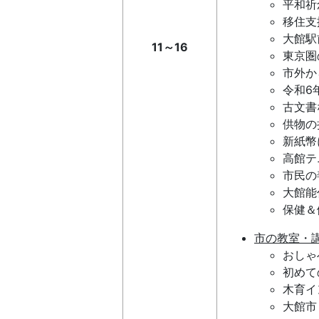
平和祈
移住支
大館駅
11～16
東京圏
市外か
令和6
古文書
供物の
新紙幣
高館テ
市民の
大館能
保健＆
市の教室・
おしゃ
初めて
木育イ
大館市