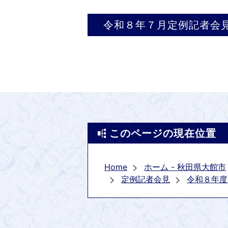
令和８年７月定例記者会
このページの現在位置
Home
ホーム - 秋田県大館市
定例記者会見
令和８年度