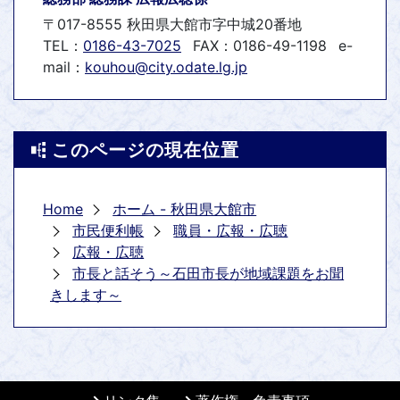
〒017-8555 秋田県大館市字中城20番地
TEL：
0186-43-7025
FAX：0186-49-1198
e-
mail：
kouhou@city.odate.lg.jp
このページの現在位置
Home
ホーム - 秋田県大館市
市民便利帳
職員・広報・広聴
広報・広聴
市長と話そう～石田市長が地域課題をお聞
きします～