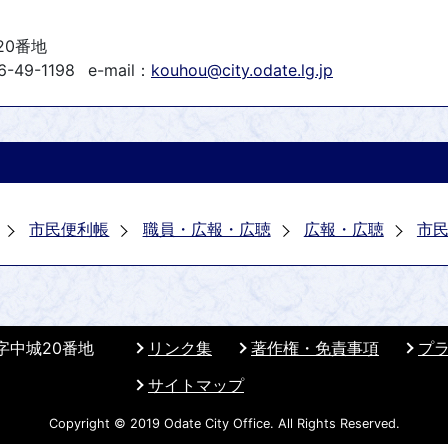
20番地
-49-1198
e-mail：
kouhou@city.odate.lg.jp
市民便利帳
職員・広報・広聴
広報・広聴
市
 字中城20番地
リンク集
著作権・免責事項
プ
サイトマップ
Copyright © 2019 Odate City Office. All Rights Reserved.