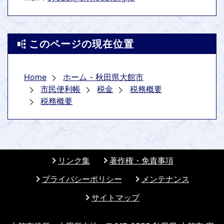
このページの現在位置
Home
ホーム - 秋田県大館市
市民便利帳
税金
税務概要
税務概要
リンク集
著作権・免責事項
プライバシーポリシー
メンテナンス
サイトマップ