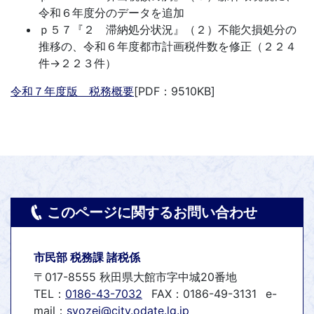
令和６年度分のデータを追加
ｐ５７『２ 滞納処分状況』（２）不能欠損処分の
推移の、令和６年度都市計画税件数を修正（２２４
件→２２３件）
令和７年度版 税務概要
[PDF：9510KB]
このページに関するお問い合わせ
市民部 税務課 諸税係
〒017-8555 秋田県大館市字中城20番地
TEL：
0186-43-7032
FAX：0186-49-3131
e-
mail：
syozei@city.odate.lg.jp