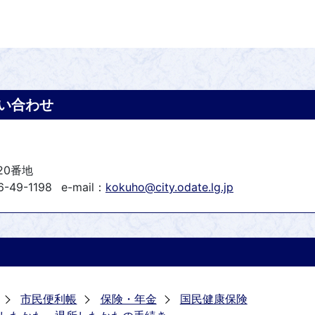
い合わせ
20番地
-49-1198
e-mail：
kokuho@city.odate.lg.jp
市民便利帳
保険・年金
国民健康保険