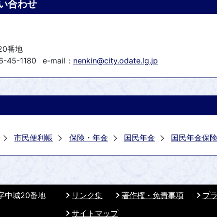
い合わせ
20番地
-45-1180
e-mail：
nenkin@city.odate.lg.jp
市民便利帳
保険・年金
国民年金
国民年金保
 字中城20番地
リンク集
著作権・免責事項
プ
サイトマップ