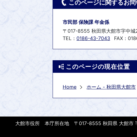
このページに関するお問
市民部 保険課 年金係
〒017-8555 秋田県大館市字中城
TEL：
0186-43-7043
FAX：0186
このページの現在位置
Home
ホーム - 秋田県大館市
大館市役所 本庁所在地 〒017-8555 秋田県 大館市