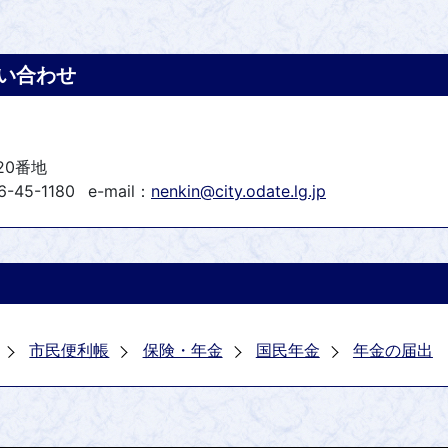
い合わせ
20番地
-45-1180
e-mail：
nenkin@city.odate.lg.jp
市民便利帳
保険・年金
国民年金
年金の届出