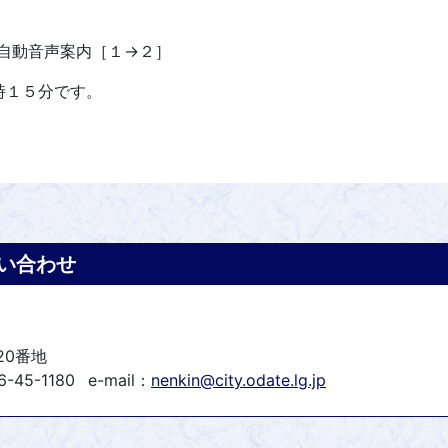
自動音声案内［１→２］
時１５分です。
い合わせ
20番地
-45-1180
e-mail：
nenkin@city.odate.lg.jp