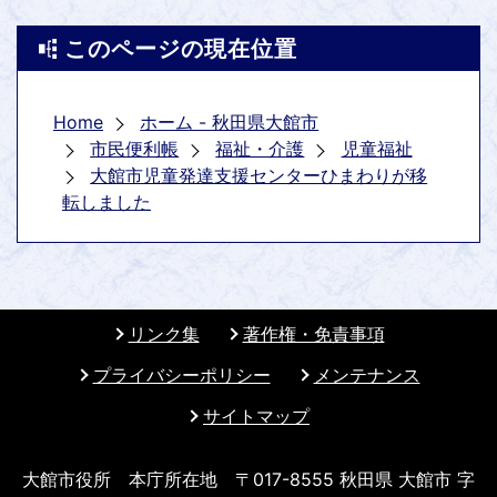
このページの現在位置
Home
ホーム - 秋田県大館市
市民便利帳
福祉・介護
児童福祉
大館市児童発達支援センターひまわりが移
転しました
リンク集
著作権・免責事項
プライバシーポリシー
メンテナンス
サイトマップ
大館市役所 本庁所在地 〒017-8555 秋田県 大館市 字