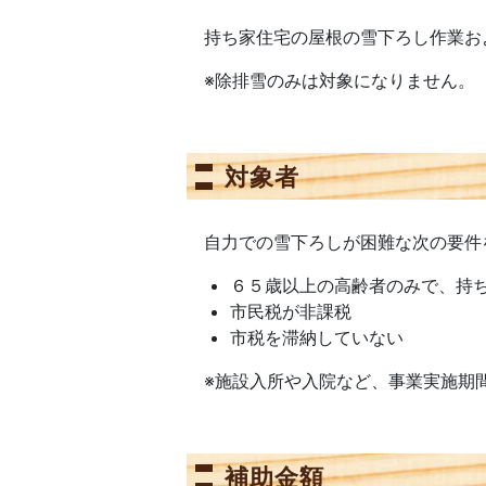
持ち家住宅の屋根の雪下ろし作業お
※除排雪のみは対象になりません。
対象者
自力での雪下ろしが困難な次の要件
６５歳以上の高齢者のみで、持
市民税が非課税
市税を滞納していない
※施設入所や入院など、事業実施期間
補助金額