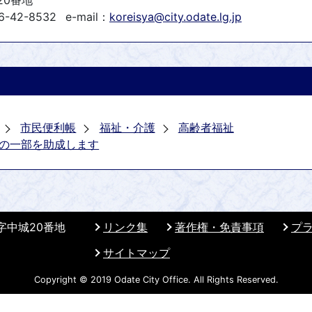
20番地
6-42-8532
e-mail：
koreisya@city.odate.lg.jp
市民便利帳
福祉・介護
高齢者福祉
の一部を助成します
 字中城20番地
リンク集
著作権・免責事項
プ
サイトマップ
Copyright © 2019 Odate City Office. All Rights Reserved.