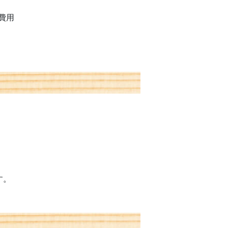
費用
す。