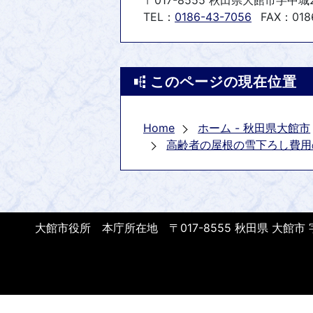
〒017-8555 秋田県大館市字中城
TEL：
0186-43-7056
FAX：018
このページの現在位置
Home
ホーム - 秋田県大館市
高齢者の屋根の雪下ろし費用
大館市役所 本庁所在地 〒017-8555 秋田県 大館市