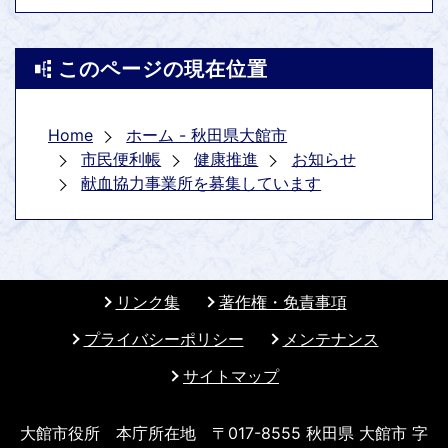
このページの現在位置
Home
ホーム - 秋田県大館市
市民便利帳
健康推進
お知らせ
献血協力事業所を募集しています
リンク集
著作権・免責事項
プライバシーポリシー
メンテナンス
サイトマップ
大館市役所 本庁所在地 〒017-8555 秋田県 大館市 字