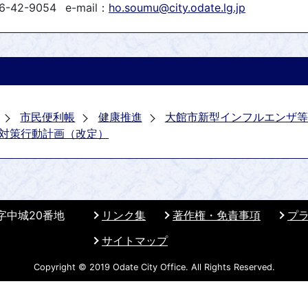
6-42-9054
e-mail：
ho.soumu@city.odate.lg.jp
市民便利帳
健康推進
大館市新型インフルエンザ等
対策行動計画（改定）
 字中城20番地
リンク集
著作権・免責事項
プ
サイトマップ
Copyright © 2019 Odate City Office. All Rights Reserved.