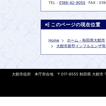
TEL：
0186-42-9055
FAX：018
このページの現在位置
Home
ホーム - 秋田県大館市
大館市新型インフルエンザ等
大館市役所 本庁所在地 〒017-8555 秋田県 大館市