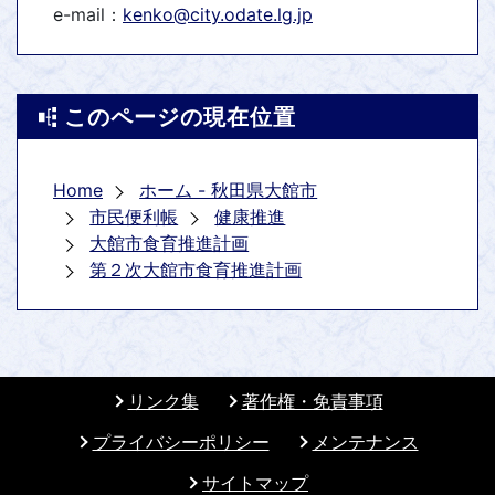
e-mail：
kenko@city.odate.lg.jp
このページの現在位置
Home
ホーム - 秋田県大館市
市民便利帳
健康推進
大館市食育推進計画
第２次大館市食育推進計画
リンク集
著作権・免責事項
プライバシーポリシー
メンテナンス
サイトマップ