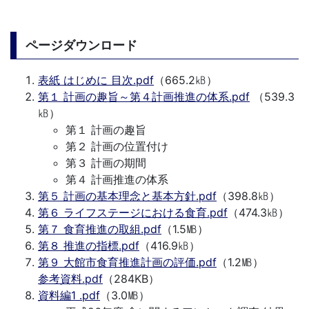
ページダウンロード
表紙 はじめに 目次.pdf
（665.2㎅）
第１ 計画の趣旨～第４計画推進の体系.pdf
（539.3
㎅）
第１ 計画の趣旨
第２ 計画の位置付け
第３ 計画の期間
第４ 計画推進の体系
第５ 計画の基本理念と基本方針.pdf
（398.8㎅）
第６ ライフステージにおける食育.pdf
（474.3㎅）
第７ 食育推進の取組.pdf
（1.5㎆）
第８ 推進の指標.pdf
（416.9㎅）
第９ 大館市食育推進計画の評価.pdf
（1.2㎆）
参考資料.pdf
（284KB）
資料編1 .pdf
（3.0㎆）