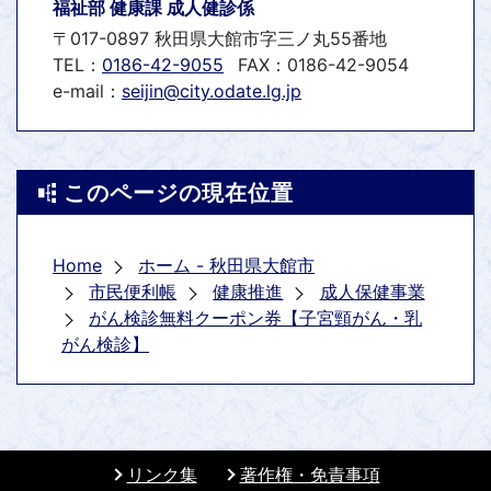
福祉部 健康課 成人健診係
〒017-0897 秋田県大館市字三ノ丸55番地
TEL：
0186-42-9055
FAX：0186-42-9054
e-mail：
seijin@city.odate.lg.jp
このページの現在位置
Home
ホーム - 秋田県大館市
市民便利帳
健康推進
成人保健事業
がん検診無料クーポン券【子宮頸がん・乳
がん検診】
リンク集
著作権・免責事項