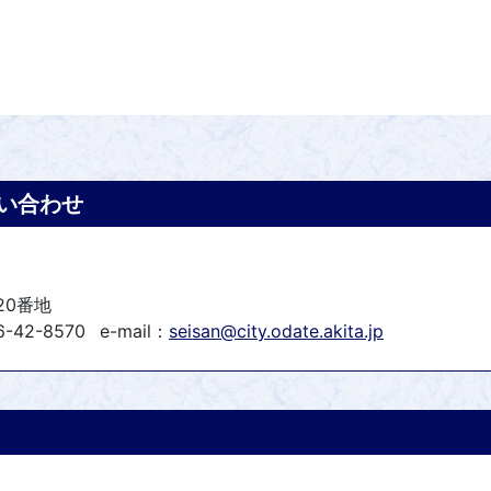
い合わせ
20番地
6-42-8570
e-mail：
seisan@city.odate.akita.jp