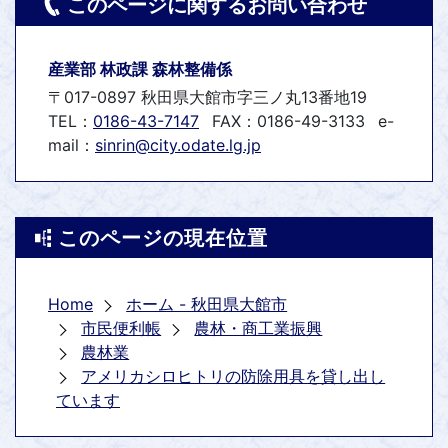
このページに関するお問い合わせ
産業部 林政課 森林整備係
〒017-0897 秋田県大館市字三ノ丸13番地19
TEL：
0186-43-7147
FAX：0186-49-3133
e-
mail：
sinrin@city.odate.lg.jp
このページの現在位置
Home
ホーム - 秋田県大館市
市民便利帳
農林・商工業振興
農林業
アメリカシロヒトリの防除用具を貸し出し
ています