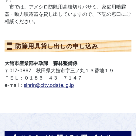
市では、アメシロ防除用高枝切りバサミ、家庭用噴霧
器・動力噴霧器を貸し出していますので、下記の窓口にご
相談ください。
防除用具貸し出しの申し込み
大館市産業部林政課 森林整備係
〒017-0897 秋田県大館市字三ノ丸１３番地１９
ＴＥＬ：０１８６－４３－７１４７
e-mail：
sinrin@city.odate.lg.jp