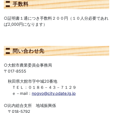
手数料
○証明書１通につき手数料２００円（１０人分必要であれ
ば2,000円になります）
問い合わせ先
○大館市農業委員会事務局
〒017-8555
秋田県大館市字中城20番地
ＴＥＬ：０１８６－４３－７１２９
ｅ－mail：
nogyo@city.odate.lg.jp
○比内総合支所 地域振興係
〒018-5792