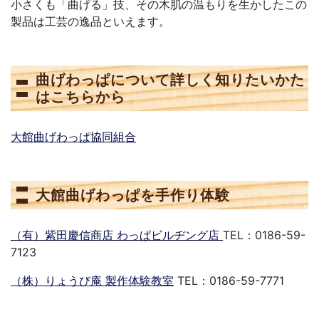
小さくも「曲げる」技、その木肌の温もりを生かしたこの
製品は工芸の逸品といえます。
曲げわっぱについて詳しく知りたいかた
はこちらから
大館曲げわっぱ協同組合
大館曲げわっぱを手作り体験
（有）紫田慶信商店 わっぱビルヂング店
TEL：0186-59-
7123
（株）りょうび庵 製作体験教室
TEL：0186-59-7771