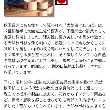
秋田音頭にも名物として謡われる『大館曲げわっぱ』は、
17世紀後半に大館城主佐竹西家が、下級武士の副業として
奨励し発展しました。弾力性に富み美しい木目を特徴とす
る天然秋田杉を薄く剥いで、熱湯につけて柔らかくして曲
げ加工を施し、山桜の皮で縫い止めをして完成します。明
るく優美な木肌と整った木目、その優しくシンプルな自然
の素材は現代感覚にもマッチし、優秀さは海外にまで知れ
渡っています。昭和55年、
国の伝統的工芸品
として指定
を受けています。
同じく昭和59年に国の伝統的工芸品の指定を受けた天然
秋田杉による桶樽造りの歴史は奈良時代にまで遡ります。
現在では従来の製品に加えて、花器からインテリア商品な
ど、伝統の息吹を感じさせながらも現代の生活様式にマッ
チした工芸品もつくられています。天然秋田杉を大きくも