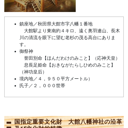
鎮座地／秋田県大館市字八幡１番地
大館駅より東南約４キロ、遠く奥羽連山、長木
川の清流を眼下に望む老杉の茂る高台にありま
す。
御祭神
誉田別命【ほんだわけのみこと】（応神天皇）
息長足姫命【おきながたらしひめのみこと】
（神功皇后）
境内地／４，９５０平方メートル）
氏子／２，０００世帯
国指定重要文化財 大館八幡神社の沿革