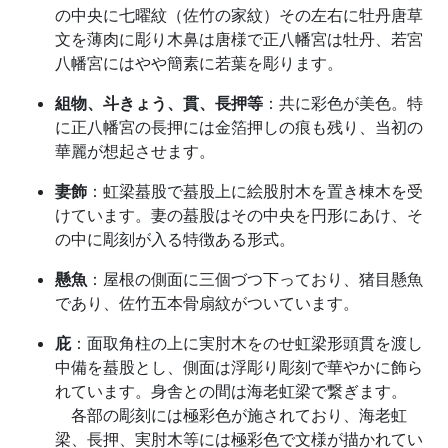
の中央に七曜紋（佐竹の家紋）その左右に牡丹唐草
文を薄肉に彫り木鼻は唐様で正八幡宮は牡丹、若宮
八幡宮にはやや簡素に若葉を彫ります。
組物、斗きょう、貫、長押等
：共に彩色が美色。特
に正八幡宮の長押には金箔押しの痕も残り、当初の
華麗が想起させます。
妻飾
：虹梁蟇股で蟇股上に絵股肘木を置き棟木を受
けています。妻の蟇股はその中央を円形にあけ、そ
の中に彫刻が入る特徴ある形式。
懸魚
：屋根の側面に三個づつ下っており、猪目懸魚
であり、佐竹五本骨扇紋がついています。
庇
：面取角柱の上に実肘木をのせ虹梁形頭貫を渡し
中備を蟇股とし、側面は浮彫り彫刻で華やかに飾ら
れています。身舎との間は海老虹梁で繋ぎます。
各部の彫刻には極彩色が施されており、海老虹
梁、長押、実肘木等には極彩色で文様が描かれてい