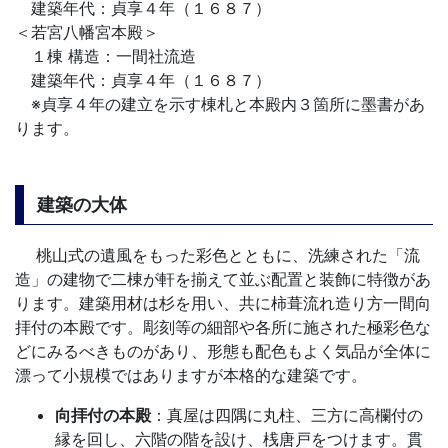
建築年代：貞享４年（１６８７）
＜若宮八幡宮本殿＞
１棟 構造：一間社流造
建築年代：貞享４年（１６８７）
※貞享４年の建立を示す棟札と本殿内３箇所に墨書があ
ります。
建築の大体
桃山式の遺風をもった彩色とともに、洗練された「流
造」の建物で二棟が軒を揃えて並ぶ配置と装飾に特徴があ
ります。建築用材は杉を用い、共に柿葺流れ造り方一間向
拝付の本殿です。彫刻等の細部や各所に施された極彩色な
どにみるべきものがあり、形態も配色もよく気品が全体に
漂って小規模ではありますが本格的な建築です。
向拝付の本殿
：真屋は四隅に丸柱、三方に高欄付の
縁を回し、六階の階を設け、桟唐戸をつけます。貫