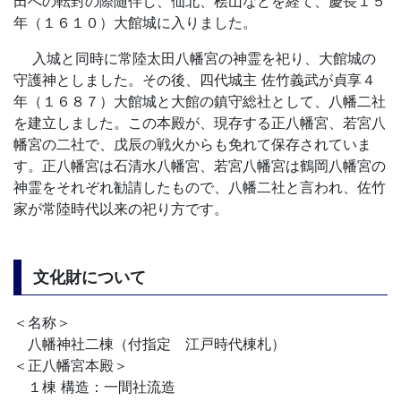
田への転封の際随伴し、仙北、桧山などを経て、慶長１５
年（１６１０）大館城に入りました。
入城と同時に常陸太田八幡宮の神霊を祀り、大館城の
守護神としました。その後、四代城主 佐竹義武が貞享４
年（１６８７）大館城と大館の鎮守総社として、八幡二社
を建立しました。この本殿が、現存する正八幡宮、若宮八
幡宮の二社で、戊辰の戦火からも免れて保存されていま
す。正八幡宮は石清水八幡宮、若宮八幡宮は鶴岡八幡宮の
神霊をそれぞれ勧請したもので、八幡二社と言われ、佐竹
家が常陸時代以来の祀り方です。
文化財について
＜名称＞
八幡神社二棟（付指定 江戸時代棟札）
＜正八幡宮本殿＞
１棟 構造：一間社流造