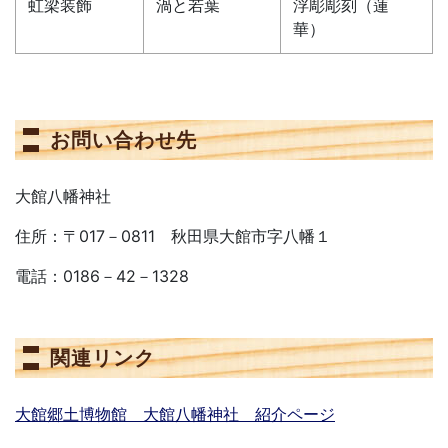
虹梁装飾
渦と若葉
浮彫彫刻（蓮
華）
お問い合わせ先
大館八幡神社
住所：〒017－0811 秋田県大館市字八幡１
電話：0186－42－1328
関連リンク
大館郷土博物館 大館八幡神社 紹介ページ