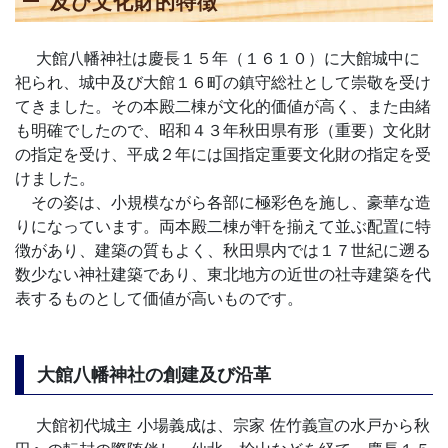
及び文化財的特徴
大館八幡神社は慶長１５年（１６１０）に大館城中に
祀られ、城中及び大館１６町の鎮守総社として崇敬を受け
てきました。その本殿二棟が文化的価値が高く、また由緒
も明確でしたので、昭和４３年秋田県有形（重要）文化財
の指定を受け、平成２年には国指定重要文化財の指定を受
けました。
その姿は、小規模ながら各部に極彩色を施し、豪華な造
りになっています。両本殿二棟が軒を揃えて並ぶ配置に特
徴があり、建築の質もよく、秋田県内では１７世紀に遡る
数少ない神社建築であり、東北地方の近世の社寺建築を代
表するものとして価値が高いものです。
大館八幡神社の創建及び沿革
大館初代城主 小場義成は、宗家 佐竹義宣の水戸から秋