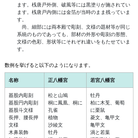
ます。桟唐戸外側、破風等には黒塗りが施されてい
ます。桟唐戸内側には金箔が当時のまま残っていま
す。
尚、細部には両本殿で彫刻、文様の題材等が同じ
系統のものであっても、部材の外形や彫刻の形態、
文様の色彩、形状等にそれぞれ違いをもたせていま
す。
数例を挙げると以下のようになります。
名称
正八幡宮
若宮八幡宮
蟇股内彫刻
松と山鳩
牡丹
蟇股円内彫刻
桐に鳳凰、桐に
柏に木莵、葡萄
蟇股斗文様
孔雀
に栗鼠
長押、腰長押
植物
菱文、亀甲文
文様
沙綾文
亀甲文
木鼻装飾
牡丹
渦と若葉