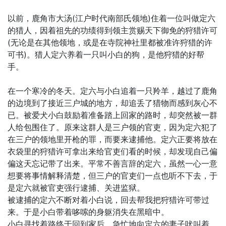
以前，鹿角市大汤(江户时代南部氏领地)住着一位叫做定六
的猎人，因着祖先的功绩得到领主赏赐天下御免的狩猎许可
(无论是在其他领地，或是在寺院神社里都被准许狩猎的许
可书)。猎人定六养着一只叫小白的狗，是他狩猎的好帮
手。
在一个寒冷的冬天。定六与小白追着一只羚羊，越过了鹿角
的边境到了接近三户城的地方，却追丢了猎物而感到灰心不
已。被爱犬小白鼓励着准备踏上回家的路时，却突然被一群
人给包围住了。原来这群人是三户领的官吏，因为定六犯了
在三户的领地里开枪的罪，而要来逮捕他。定六正要将放在
衣袋里的狩猎许可拿出来给官吏们看的时候，却发现自己偏
偏这天忘记带了出来。平常不善言辞的定六，虽然一心一意
想要将事情解释清楚，但三户的官吏们一点也听不下去，于
是定六就被官吏强行逮捕、关进监狱。
被逮捕的定六不断对着小白说，回去帮我把狩猎许可带过
来。于是小白带着哆嗦的身躯消失在黑暗中。
小白寻找着路终于回到家后，急忙地向定六的妻子吠叫着，