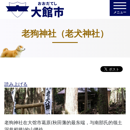
メニュー
老狗神社（老犬神社）
読み上げる
老狗神社在大馆市葛原(秋田藩的最东端，与南部氏的领土
深井相接)的山腰处。