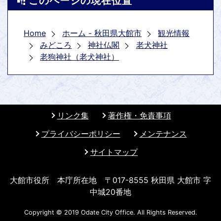
このページの現在位置
Home
ホーム - 秋田県大館市
観光情報
みどころ
神社仏閣
老犬神社
老狗神社（老犬神社）
リンク集
著作権・免責事項
プライバシーポリシー
メンテナンス
サイトマップ
大館市役所 本庁所在地 〒017-8555 秋田県 大館市 字
中城20番地
Copyright © 2019 Odate City Office. All Rights Reserved.