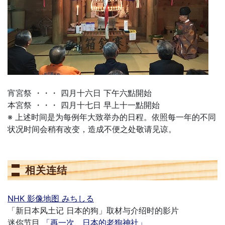
宵宮祭 ・・・ 四月十六日 下午六點開始
本宮祭 ・・・ 四月十七日 早上十一點開始
※ 上述时间是为每例年大致举办的日程。依照每一年的不同
状况时间会稍有改变，造成不便之处敬请见谅。
相关连结
NHK 影像地图 みちしる
「新日本风土记 日本的狗」取材与介绍时的影片
迷你节目
「再一次、日本的老狗神社」