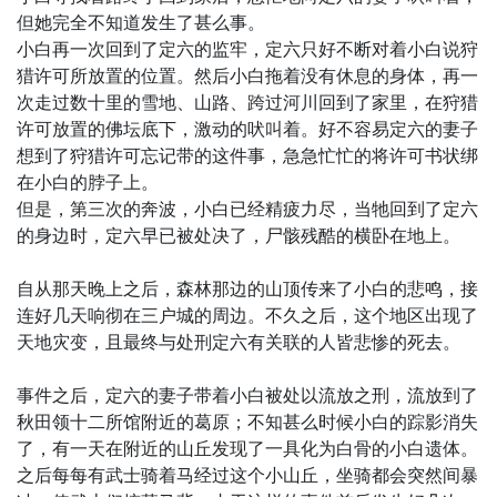
但她完全不知道发生了甚么事。
小白再一次回到了定六的监牢，定六只好不断对着小白说狩
猎许可所放置的位置。然后小白拖着没有休息的身体，再一
次走过数十里的雪地、山路、跨过河川回到了家里，在狩猎
许可放置的佛坛底下，激动的吠叫着。好不容易定六的妻子
想到了狩猎许可忘记带的这件事，急急忙忙的将许可书状绑
在小白的脖子上。
但是，第三次的奔波，小白已经精疲力尽，当牠回到了定六
的身边时，定六早已被处决了，尸骸残酷的横卧在地上。
自从那天晚上之后，森林那边的山顶传来了小白的悲鸣，接
连好几天响彻在三户城的周边。不久之后，这个地区出现了
天地灾变，且最终与处刑定六有关联的人皆悲惨的死去。
事件之后，定六的妻子带着小白被处以流放之刑，流放到了
秋田领十二所馆附近的葛原；不知甚么时候小白的踪影消失
了，有一天在附近的山丘发现了一具化为白骨的小白遗体。
之后每每有武士骑着马经过这个小山丘，坐骑都会突然间暴