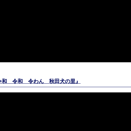
『令和 令和 令わん 秋田犬の里』