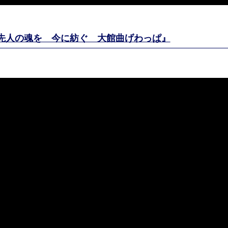
『先人の魂を 今に紡ぐ 大館曲げわっぱ』