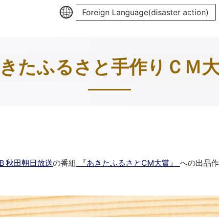
Foreign Language(disaster action)
きたふるさと手作りＣＭ
Ｂ秋田朝日放送
の番組
『あきたふるさとCM大賞』
への出品作