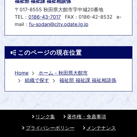
福祉部 福祉課 福祉相談係
〒017-8555 秋田県大館市字中城20番地
TEL：
0186-43-7017
FAX：0186-42-8532
e-
mail：
fu-sodan@city.odate.lg.jp
このページの現在位置
Home
ホーム - 秋田県大館市
組織で探す
福祉部 福祉課 福祉相談係
リンク集
著作権・免責事項
プライバシーポリシー
メンテナンス