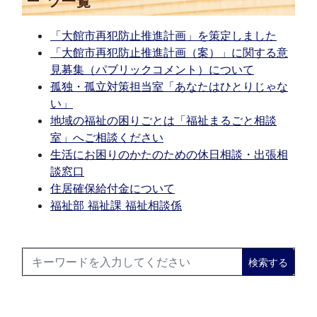
ツ一覧
「大館市再犯防止推進計画」を策定しました
「大館市再犯防止推進計画（案）」に関する意
見募集（パブリックコメント）について
孤独・孤立対策担当室「あなたはひとりじゃな
い」
地域の福祉の困りごとは「福祉まるごと相談
室」へご相談ください
生活にお困りのかたのための休日相談・出張相
談窓口
住居確保給付金について
福祉部 福祉課 福祉相談係
検索する