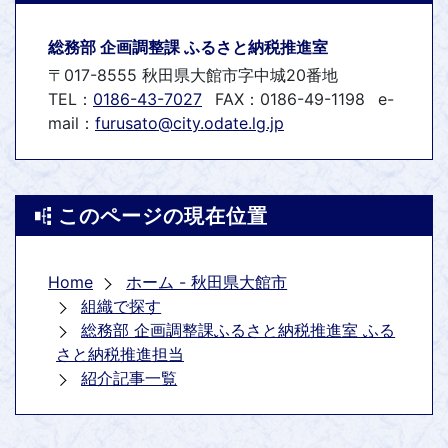
総務部 企画調整課 ふるさと納税推進室
〒017-8555 秋田県大館市字中城20番地
TEL：
0186-43-7027
FAX：0186-49-1198
e-
mail：
furusato@city.odate.lg.jp
このページの現在位置
Home
ホーム - 秋田県大館市
組織で探す
総務部 企画調整課ふるさと納税推進室 ふる
さと納税推進担当
紹介記事一覧