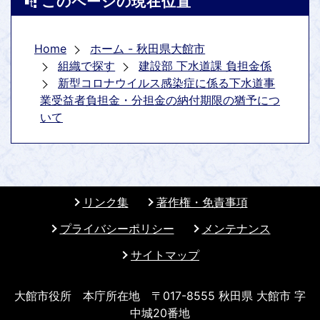
このページの現在位置
Home
ホーム - 秋田県大館市
組織で探す
建設部 下水道課 負担金係
新型コロナウイルス感染症に係る下水道事
業受益者負担金・分担金の納付期限の猶予につ
いて
リンク集
著作権・免責事項
プライバシーポリシー
メンテナンス
サイトマップ
大館市役所 本庁所在地 〒017-8555 秋田県 大館市 字
中城20番地